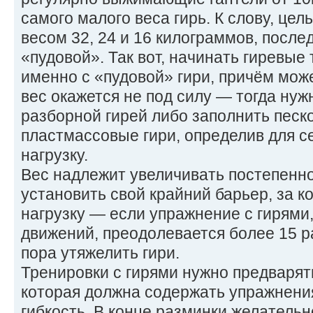
самого малого веса гирь. К слову, це
весом 32, 24 и 16 килограммов, посл
«пудовой». Так вот, начинать гиревые
именно с «пудовой» гири, причём може
вес окажется не под силу — тогда нуж
разборной гирей либо заполнить песк
пластмассовые гири, определив для 
нагрузку.
Вес надлежит увеличивать постепенн
установить свой крайний барьер, за 
нагрузку — если упражнение с гирями
движений, преодолевается более 15 ра
пора утяжелить гири.
Тренировки с гирями нужно предварят
которая должна содержать упражнения
гибкость. В конце разминки желательн