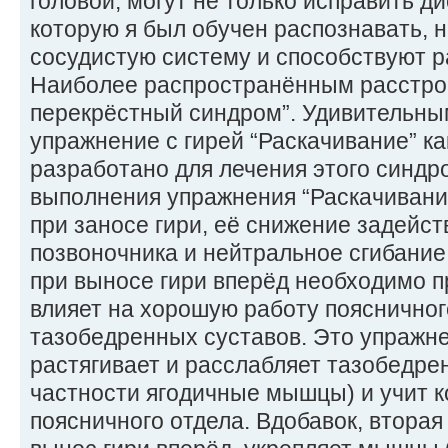
головой, могут не только исправить 
которую я был обучен распознавать, н
сосудистую систему и способствуют р
Наиболее распространённым расстро
перекрёстный синдром”. Удивительным
упражнение с гирей “Раскачивание” к
разработано для лечения этого синдр
выполнения упражнения “Раскачивание
при заносе гири, её снижение задейс
позвоночника и нейтральное сгибани
при выносе гири вперёд необходимо п
влияет на хорошую работу поясничног
тазобедренных суставов. Это упражн
растягивает и расслабляет тазобедр
частности ягодичные мышцы) и учит 
поясничного отдела. Вдобавок, вторая