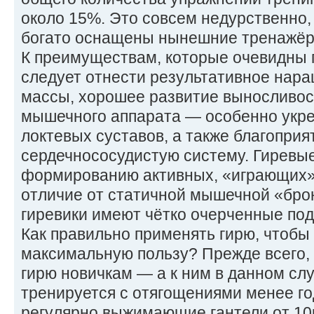
около 15%. Это совсем недурственно,
богато оснащены нынешние тренажёр
К преимуществам, которые очевидны п
следует отнести результативное на
массы, хорошее развитие выносливост
мышечного аппарата — особенно укре
локтевых суставов, а также благоприя
сердечнососудистую систему. Гиревы
формированию активных, «играющих» 
отличие от статичной мышечной «бро
гиревики имеют чётко очерченные по
Как правильно применять гирю, чтобы 
максимальную пользу? Прежде всего, 
гирю новичкам — а к ним в данном слу
тренируется с отягощениями менее го
регулярно выжимающие гантели от 10к