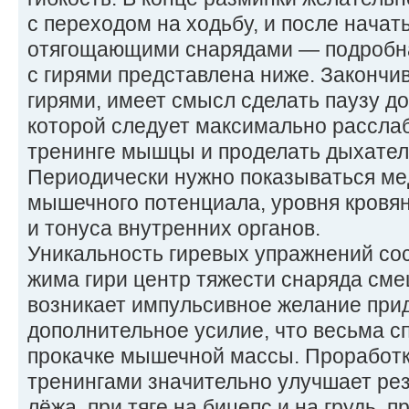
с переходом на ходьбу, и после начать
отягощающими снарядами — подробна
с гирями представлена ниже. Закончи
гирями, имеет смысл сделать паузу до
которой следует максимально рассла
тренинге мышцы и проделать дыхател
Периодически нужно показываться ме
мышечного потенциала, уровня кровян
и тонуса внутренних органов.
Уникальность гиревых упражнений сос
жима гири центр тяжести снаряда сме
возникает импульсивное желание при
дополнительное усилие, что весьма с
прокачке мышечной массы. Проработ
тренингами значительно улучшает рез
лёжа, при тяге на бицепс и на грудь, 