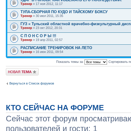
Тренер
» 17 ноя 2012, 11:17
ТУЛА-СБОРНАЯ ПО КУДО И ТАЙСКОМУ БОКСУ
Тренер
» 30 июл 2011, 15:35
ГУЗ « Тульский областной врачебно-физкультурный дисп
Тренер
» 23 окт 2012, 20:31
С П О Н С О Р Ы !!!
Тренер
» 19 апр 2011, 02:57
РАСПИСАНИЕ ТРЕНИРОВОК НА ЛЕТО
Тренер
» 16 июн 2011, 09:54
Показать темы за:
Сортировать п
Начать новую тему
Вернуться в Список форумов
КТО СЕЙЧАС НА ФОРУМЕ
Сейчас этот форум просматриваю
пользователей и гости: 1