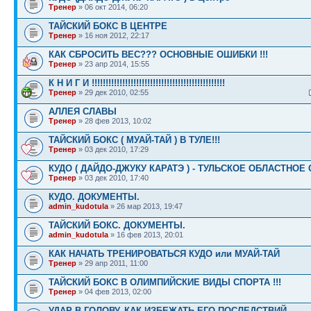
Тренер
» 06 окт 2014, 06:20
ТАЙСКИЙ БОКС В ЦЕНТРЕ
Тренер
» 16 ноя 2012, 22:17
КАК СБРОСИТЬ ВЕС??? ОСНОВНЫЕ ОШИБКИ !!!
Тренер
» 23 апр 2014, 15:55
К Н И Г И !!!!!!!!!!!!!!!!!!!!!!!!!!!!!!!!!!!!!!!!!!!!!!!!
Тренер
» 29 дек 2010, 02:55
АЛЛЕЯ СЛАВЫ
Тренер
» 28 фев 2013, 10:02
ТАЙСКИЙ БОКС ( МУАЙ-ТАЙ ) В ТУЛЕ!!!
Тренер
» 03 дек 2010, 17:29
КУДО ( ДАЙДО-ДЖУКУ КАРАТЭ ) - ТУЛЬСКОЕ ОБЛАСТНОЕ
Тренер
» 03 дек 2010, 17:40
КУДО. ДОКУМЕНТЫ.
admin_kudotula
» 26 мар 2013, 19:47
ТАЙСКИЙ БОКС. ДОКУМЕНТЫ.
admin_kudotula
» 16 фев 2013, 20:01
КАК НАЧАТЬ ТРЕНИРОВАТЬСЯ КУДО или МУАЙ-ТАЙ
Тренер
» 29 апр 2011, 11:00
ТАЙСКИЙ БОКС В ОЛИМПИЙСКИЕ ВИДЫ СПОРТА !!!
Тренер
» 04 фев 2013, 02:00
УДАР В ГОЛОВУ. КАК ИЗБЕЖАТЬ ЕГО ПОСЛЕДСТВИЙ.