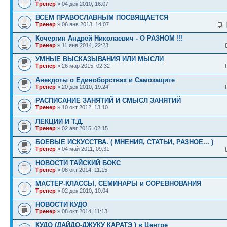
Тренер
» 04 дек 2010, 16:07
ВСЕМ ПРАВОСЛАВНЫМ ПОСВЯЩАЕТСЯ
Тренер
» 06 янв 2013, 14:07
Кочергин Андрей Николаевич - О РАЗНОМ !!!
Тренер
» 11 янв 2014, 22:23
УМНЫЕ ВЫСКАЗЫВАНИЯ ИЛИ МЫСЛИ
Тренер
» 26 мар 2015, 02:32
Анекдоты о Единоборствах и Самозащите
Тренер
» 20 дек 2010, 19:24
РАСПИСАНИЕ ЗАНЯТИЙ И СМЫСЛ ЗАНЯТИЙ
Тренер
» 10 окт 2012, 13:10
ЛЕКЦИИ И Т.Д.
Тренер
» 02 авг 2015, 02:15
БОЕВЫЕ ИСКУССТВА. ( МНЕНИЯ, СТАТЬИ, РАЗНОЕ... )
Тренер
» 04 май 2011, 09:31
НОВОСТИ ТАЙСКИЙ БОКС
Тренер
» 08 окт 2014, 11:15
МАСТЕР-КЛАССЫ, СЕМИНАРЫ и СОРЕВНОВАНИЯ
Тренер
» 02 дек 2010, 10:04
НОВОСТИ КУДО
Тренер
» 08 окт 2014, 11:13
КУДО (ДАЙДО-ДЖУКУ КАРАТЭ ) в Центре