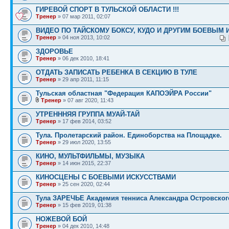
ГИРЕВОЙ СПОРТ В ТУЛЬСКОЙ ОБЛАСТИ !!!
Тренер
» 07 мар 2011, 02:07
ВИДЕО ПО ТАЙСКОМУ БОКСУ, КУДО И ДРУГИМ БОЕВЫМ 
Тренер
» 04 ноя 2013, 10:02
ЗДОРОВЬЕ
Тренер
» 06 дек 2010, 18:41
ОТДАТЬ ЗАПИСАТЬ РЕБЕНКА В СЕКЦИЮ В ТУЛЕ
Тренер
» 29 апр 2011, 11:15
Тульская областная "Федерация КАПОЭЙРА России"
Тренер
» 07 авг 2020, 11:43
УТРЕНННЯЯ ГРУППА МУАЙ-ТАЙ
Тренер
» 17 фев 2014, 03:52
Тула. Пролетарский район. Единоборства на Площадке.
Тренер
» 29 июл 2020, 13:55
КИНО, МУЛЬТФИЛЬМЫ, МУЗЫКА
Тренер
» 14 июн 2015, 22:37
КИНОСЦЕНЫ С БОЕВЫМИ ИСКУССТВАМИ
Тренер
» 25 сен 2020, 02:44
Тула ЗАРЕЧЬЕ Академия тенниса Александра Островског
Тренер
» 15 фев 2019, 01:38
НОЖЕВОЙ БОЙ
Тренер
» 04 дек 2010, 14:48