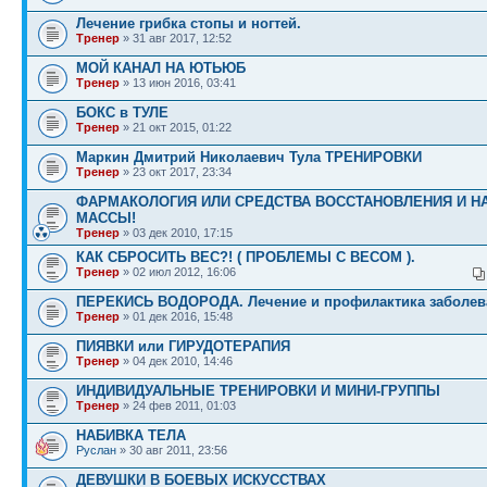
Лечение грибка стопы и ногтей.
Тренер
» 31 авг 2017, 12:52
МОЙ КАНАЛ НА ЮТЬЮБ
Тренер
» 13 июн 2016, 03:41
БОКС в ТУЛЕ
Тренер
» 21 окт 2015, 01:22
Маркин Дмитрий Николаевич Тула ТРЕНИРОВКИ
Тренер
» 23 окт 2017, 23:34
ФАРМАКОЛОГИЯ ИЛИ СРЕДСТВА ВОССТАНОВЛЕНИЯ И Н
МАССЫ!
Тренер
» 03 дек 2010, 17:15
КАК СБРОСИТЬ ВЕС?! ( ПРОБЛЕМЫ С ВЕСОМ ).
Тренер
» 02 июл 2012, 16:06
ПЕРЕКИСЬ ВОДОРОДА. Лечение и профилактика заболев
Тренер
» 01 дек 2016, 15:48
ПИЯВКИ или ГИРУДОТЕРАПИЯ
Тренер
» 04 дек 2010, 14:46
ИНДИВИДУАЛЬНЫЕ ТРЕНИРОВКИ И МИНИ-ГРУППЫ
Тренер
» 24 фев 2011, 01:03
НАБИВКА ТЕЛА
Руслан
» 30 авг 2011, 23:56
ДЕВУШКИ В БОЕВЫХ ИСКУССТВАХ