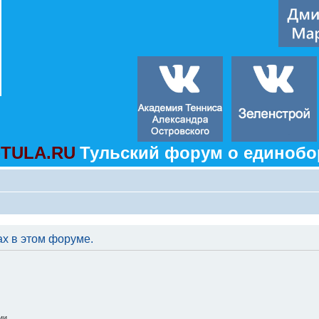
TULA.RU
Тульский форум о единобо
ах в этом форуме.
ии