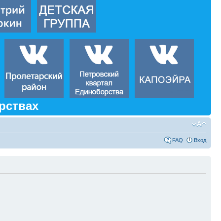
рствах
FAQ
Вход