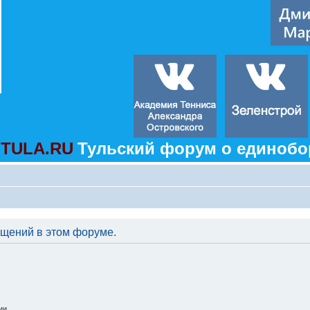
TULA.RU
Тульский форум о единобо
бщений в этом форуме.
ии