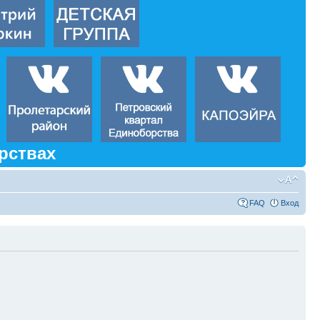
рствах
FAQ
Вход