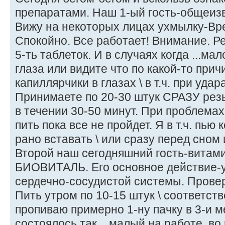
препаратами. Наш 1-ый гость-общеиз
Вижу на некоторых лицах ухмылку-Вре
Спокойно. Все работает! Внимание. Р
5-ть таблеток. И в случаях когда ...мал
глаза или видите что по какой-то при
капиллярчики в глазах \ в т.ч. при удара
Принимаете по 20-30 штук СРАЗУ резь
в течении 30-50 минут. При проблемах
пить пока все не пройдет. Я в т.ч. пью 
рано вставать \ или сразу перед сном и
Второй наш сегодняшний гость-витам
БИОВИТАЛЬ. Его основное действие-
сердечно-сосудистой системы. Прове
Пить утром по 10-15 штук \ соответстве
пропиваю примерно 1-ну пачку в 3-и ме
состоялось так... малый на работе, во