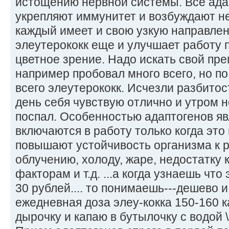
истощению нервной системы. Все ада
укрепляют иммунитет и возбуждают не
каждый имеет и свою узкую направле
элеутерококк еще и улучшает работу 
цветное зрение. Надо искать свой пре
например пробовал много всего, но 
всего элеутерококк. Исчезли разбитост
день себя чувствую отлично и утром н
поспал. Особенностью адаптогенов явл
включаются в работу только когда эт
повышают устойчивость организма к 
облучению, холоду, жаре, недостатку
факторам и т.д. ...а когда узнаешь что
30 рублей.... то понимаешь---дешево и
ежедневная доза элеу-кокка 150-160 к
дырочку и капаю в бутылочку с водой \