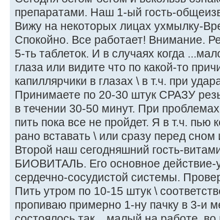
препаратами. Наш 1-ый гость-общеиз
Вижу на некоторых лицах ухмылку-Вре
Спокойно. Все работает! Внимание. Р
5-ть таблеток. И в случаях когда ...мал
глаза или видите что по какой-то при
капиллярчики в глазах \ в т.ч. при удара
Принимаете по 20-30 штук СРАЗУ резь
в течении 30-50 минут. При проблемах
пить пока все не пройдет. Я в т.ч. пью 
рано вставать \ или сразу перед сном и
Второй наш сегодняшний гость-витам
БИОВИТАЛЬ. Его основное действие-
сердечно-сосудистой системы. Прове
Пить утром по 10-15 штук \ соответстве
пропиваю примерно 1-ну пачку в 3-и ме
состоялось так... малый на работе, во