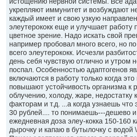
истощению нервной системы. Все ада
укрепляют иммунитет и возбуждают не
каждый имеет и свою узкую направле
элеутерококк еще и улучшает работу 
цветное зрение. Надо искать свой пре
например пробовал много всего, но 
всего элеутерококк. Исчезли разбитост
день себя чувствую отлично и утром н
поспал. Особенностью адаптогенов явл
включаются в работу только когда эт
повышают устойчивость организма к 
облучению, холоду, жаре, недостатку
факторам и т.д. ...а когда узнаешь что
30 рублей.... то понимаешь---дешево и
ежедневная доза элеу-кокка 150-160 к
дырочку и капаю в бутылочку с водой \