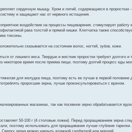
крепляет сердечную мышцу. Хром и литий, содержащиеся в проростках -
систему и защищают нас от нервного истощения.
агоприятное воздействие на процессы пищеварения, стимулирует работу 
офилактикой рака толстой и прямой кишки. Клетчатка также способств
зма токсины.
ложительно сказывается на состоянии волос, ногтей, зубов, кожи.
ься от лишнего веса. Твердые и жесткие проростки требуют долгого и 
ез некоторое время после приема пищи, поэтому долгий процесс еды мо
 тяжелая для желудка пища, поэтому есть ее лучше в первой половине 
потреблять проросшие зерна, лучше проконсультироваться с врачом.
ализированных магазинах, так как посевное зерно обрабатывается ядох
оставляет 50-100 г (4 столовые ложки). Перед проращиванием зерна сл
ыхали, поэтому использовать для проращивания лучше глубокие тарелки.
н. Сверху зерна можно накрыть влажной салфеткой или марлей.