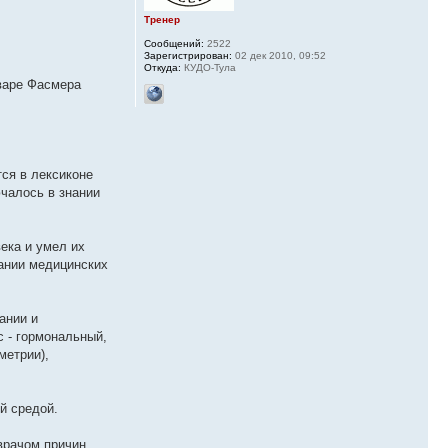
Тренер
Сообщений:
2522
Зарегистрирован:
02 дек 2010, 09:52
Откуда:
КУДО-Тула
оваре Фасмера
тся в лексиконе
ючалось в знании
ека и умел их
зании медицинских
ании и
с - гормональный,
метрии),
й средой.
врачом причин