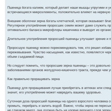
Пшеница богата калием, который делает наши мышцы упругими и у
встречающиеся микроэлементы, положительно влияют на нервную 
Внешние оболочки зерна богаты клетчаткой, которая оказывает бл
Регулярное употребление проросших семян может даже служить пр
оптимального баланса микрофлоры кишечника и выводит из органи
Длительное употребления проросшей пшеницы улучшает зрение и по
Проросшую пшеницу можно порекомендовать тем, кто решил избавит
пережевывания. Чувство насыщения, как известно, появляется чер
объем съедаемой пищи.
Но следует помнить, что проросшие зерна пшеницы – это довольно
заболеваниями органов желудочно-кишечного тракта, прежде чем у
Как правильно проращивать зерна
Пшеницу для проращивания лучше приобретать в аптеках или специ
значит, его употребление может навредить вашему здоровью.
Суточная доза проросшей пшеницы на одного взрослого человека с
промыть, перебрать и залить водой. Важно, чтобы зерна не перес
не слишком много, она должна быть на уровне верхнего слоя зере