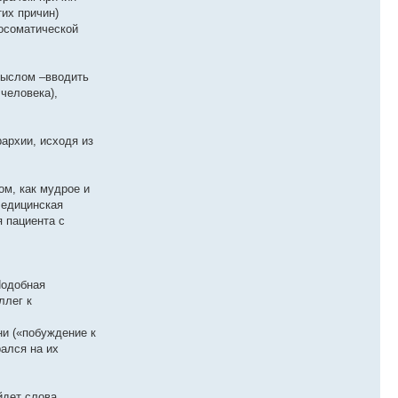
их причин)
хосоматической
смыслом –вводить
человека),
рархии, исходя из
ом, как мудрое и
Медицинская
 пациента с
Подобная
ллег к
ни («побуждение к
ался на их
йдет слова,