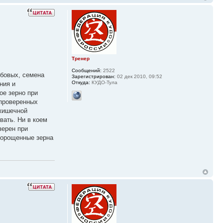
Тренер
Сообщений:
2522
обовых, семена
Зарегистрирован:
02 дек 2010, 09:52
Откуда:
КУДО-Тула
ния и
ое зерно при
 проверенных
 кишечной
вать. Ни в коем
зерен при
ророщенные зерна