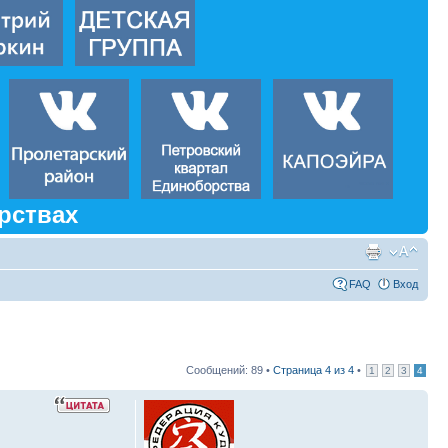
рствах
FAQ
Вход
Сообщений: 89 •
Страница
4
из
4
•
1
2
3
4