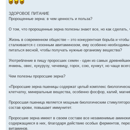
ЗДОРОВОЕ ПИТАНИЕ
Пророщенные зерна: в чем ценность и польза?
О том, что пророщенные зерна полезны знают все, но как сделать,
Жизнь в современном обществе – это конкурентная борьба и чтобы 
сталкивается с сезонным авитаминозом, ему особенно необходимы 
питаться весной, чтобы получать нужные организму вещества?
Употребление в пищу проросших семян - один из самых древнейших
ячмень, овес, кукурузу, чечевицу, горох, сою, кунжут, но чаще все
Чем полезны проросшие зерна?
«Проросшие зерна пшеницы содержат целый комплекс биологически 
клетчатку, минеральные вещества, особенно фосфор, калий, магний
Проросшая пшеница является мощным биологическим стимулятором
состав крови, повышает иммунитет.
Проросшие зерна имеют в своем составе все незаменимые аминоки
содержащиеся в них, благодаря действию особых ферментов, пере
витаминов.