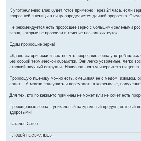
К употреблению злак будет готов примерно через 24 часа, если зер
проросшей пшеницы в пищу определяется длиной проростка. Съедо
Не рекомендуется есть проросшее зерно с большими зелеными ростк
зерна, которые не проросли в течение нескольких суток.
Едим проросшие зерна!
«Давно исторически известно, что проросшие зерна употреблялись
без особой термической обработки. Они легко усвояемые, легко во
старший научный сотрудник Национального университета пищевых 
Проросшую пшеницу можно есть, смешивая ее с медом, изюмом, ор
салаты. А можно подсушить и перемолоть в кофемолке, полученная
Для тех, кто по каким-то причинам не может или не хочет есть про
Пророщенные зерна – уникальный натуральный продукт, который п
здоровыми!
Наталья Сеген
...ЛЮДЕЙ НЕ ОБМАНЕШЬ...