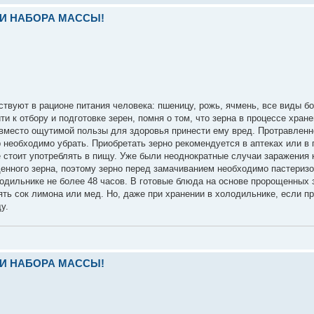
И НАБОРА МАССЫ!
твуют в рационе питания человека: пшеницу, рожь, ячмень, все виды б
 к отбору и подготовке зерен, помня о том, что зерна в процессе хране
вместо ощутимой пользы для здоровья принести ему вред. Протравленн
р необходимо убрать. Приобретать зерно рекомендуется в аптеках или в
не стоит употреблять в пищу. Уже были неоднократные случаи заражения
нного зерна, поэтому зерно перед замачиванием необходимо пастеризо
лодильнике не более 48 часов. В готовые блюда на основе пророщенных 
ть сок лимона или мед. Но, даже при хранении в холодильнике, если п
у.
И НАБОРА МАССЫ!