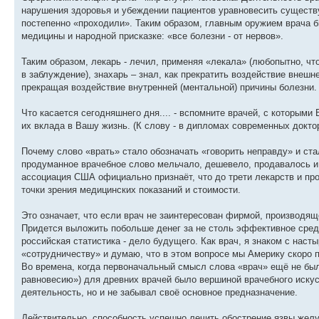
нарушения здоровья и убеждении пациентов уравновесить существ
постепенно «проходили». Таким образом, главным оружием врача б
медицины и народной присказке: «все болезни - от нервов».
Таким образом, лекарь - лечил, применяя «лекала» (любопытно, чт
в заблуждение), знахарь – знал, как прекратить воздействие внешн
прекращая воздействие внутренней (ментальной) причины болезни.
Что касается сегодняшнего дня.... - вспомните врачей, с которыми
их вклада в Вашу жизнь. (К слову - в дипломах современных докто
Почему слово «врать» стало обозначать «говорить неправду» и ста
продуманное врачебное слово мельчало, дешевело, продавалось и 
ассоциация США официально признаёт, что до трети лекарств и пр
точки зрения медицинских показаний и стоимости.
Это означает, что если врач не заинтересован фирмой, производяще
Придется выложить побольше денег за не столь эффективное средс
российская статистика - дело будущего. Как врач, я знаком с нас
«сотрудничеству» и думаю, что в этом вопросе мы Америку скоро п
Во времена, когда первоначальный смысл слова «врач» ещё не был
равновесию») для древних врачей было вершиной врачебного искусс
деятельность, но и не забывал своё основное предназначение.
Действительно, способность успешно лечить обострение язвы желуд