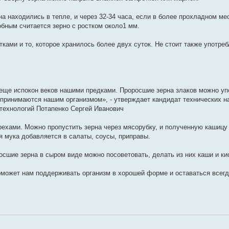
на находились в тепле, и через 32-34 часа, если в более прохладном ме
бным считается зерно с ростком около1 мм.
ами и то, которое хранилось более двух суток. Не стоит также употре
 еще испокон веков нашими предками. Проросшие зерна злаков можно уп
спринимаются нашим организмом», - утверждает кандидат технических на
технологий Потапенко Сергей Иванович
ехами. Можно пропустить зерна через мясорубку, и полученную кашицу
 мука добавляется в салаты, соусы, приправы.
росшие зерна в сыром виде можно посоветовать, делать из них каши и ки
оможет нам поддерживать организм в хорошей форме и оставаться всегд