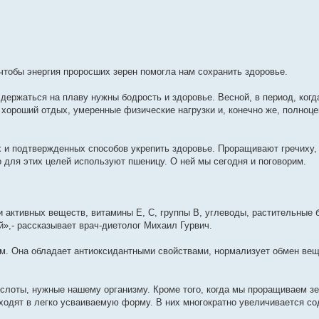
 чтобы энергия проросших зерен помогла нам сохранить здоровье.
держаться на плаву нужны бодрость и здоровье. Весной, в период, когд
хороший отдых, умеренные физические нагрузки и, конечно же, полноце
 и подтвержденных способов укрепить здоровье. Проращивают гречиху, 
го для этих целей используют пшеницу. О ней мы сегодня и поговорим.
активных веществ, витамины Е, С, группы В, углеводы, растительные 
»,- рассказывает врач-диетолог Михаил Гурвич.
. Она обладает антиоксидантными свойствами, нормализует обмен вещ
слоты, нужные нашему организму. Кроме того, когда мы проращиваем зе
ходят в легко усваиваемую форму. В них многократно увеличивается с