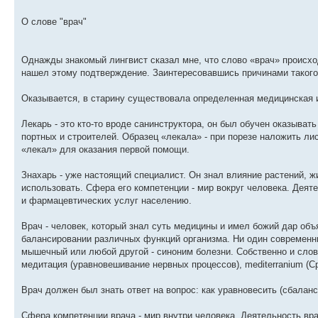
О слове "врач"
Однажды знакомый лингвист сказал мне, что слово «врач» происхо
нашел этому подтверждение. Заинтересовавшись причинами такого 
Оказывается, в старину существовала определенная медицинская и
Лекарь - это кто-то вроде санинструктора, он был обучен оказыват
портных и строителей. Образец «лекала» - при порезе наложить ли
«лекал» для оказания первой помощи.
Знахарь - уже настоящий специалист. Он знал влияние растений, ж
использовать. Сфера его компетенции - мир вокруг человека. Деят
и фармацевтических услуг населению.
Врач - человек, который знал суть медицины и имел божий дар об
балансировании различных функций организма. Ни один современны
мышечный или любой другой - синоним болезни. Собственно и слово
медитация (уравновешивание нервных процессов), mеditerranium (С
Врач должен был знать ответ на вопрос: как уравновесить (сбалан
Сфера компетенции врача - мир внутри человека. Деятельность вр