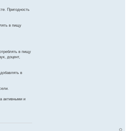
сте. Пригодность
блять в пищу
отреблять в пищу
ук, доцент,
 добавлять в
сели.
а активными и