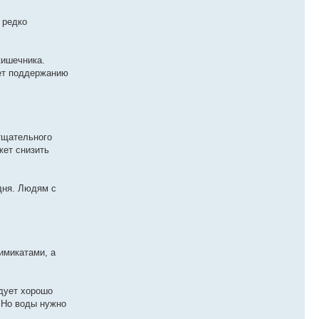
 редко
кишечника.
ует поддержанию
тщательного
жет снизить
дня. Людям с
имикатами, а
едует хорошо
 Но воды нужно