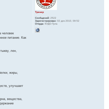
Тренер
Сообщений:
2522
Зарегистрирован:
02 дек 2010, 09:52
Откуда:
КУДО-Тула
а человек
нное питание. Как
тыкву, лен,
белки, жиры,
еств, улучшает
рна, вещества,
одержание