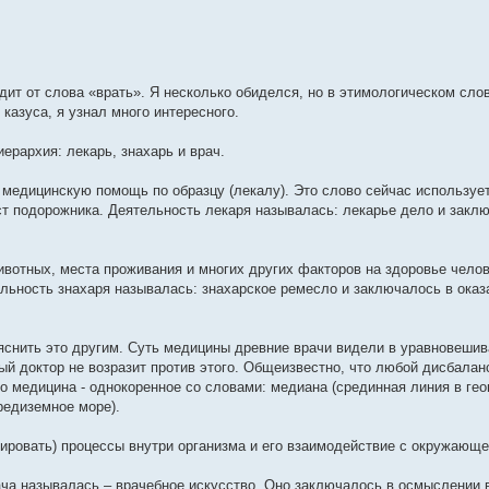
дит от слова «врать». Я несколько обиделся, но в этимологическом сл
казуса, я узнал много интересного.
ерархия: лекарь, знахарь и врач.
ь медицинскую помощь по образцу (лекалу). Это слово сейчас используе
ст подорожника. Деятельность лекаря называлась: лекарье дело и закл
ивотных, места проживания и многих других факторов на здоровье челов
ельность знахаря называлась: знахарское ремесло и заключалось в ока
ъяснить это другим. Суть медицины древние врачи видели в уравновешив
й доктор не возразит против этого. Общеизвестно, что любой дисбалан
 медицина - однокоренное со словами: медиана (срединная линия в гео
редиземное море).
сировать) процессы внутри организма и его взаимодействие с окружающе
ача называлась – врачебное искусство. Оно заключалось в осмыслении 