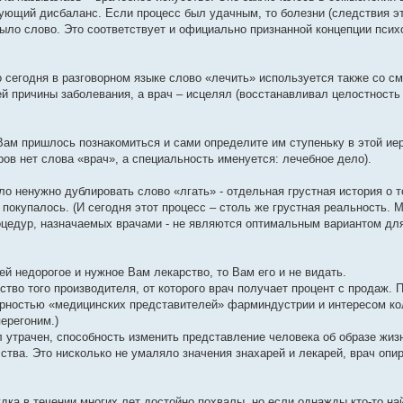
ующий дисбаланс. Если процесс был удачным, то болезни (следствия эт
ыло слово. Это соответствует и официально признанной концепции пси
о сегодня в разговорном языке слово «лечить» используется также со 
ей причины заболевания, а врач – исцелял (восстанавливал целостность 
 Вам пришлось познакомиться и сами определите им ступеньку в этой ие
ров нет слова «врач», а специальность именуется: лечебное дело).
ло ненужно дублировать слово «лгать» - отдельная грустная история о т
покупалось. (И сегодня этот процесс – столь же грустная реальность. 
оцедур, назначаемых врачами - не являются оптимальным вариантом для
й недорогое и нужное Вам лекарство, то Вам его и не видать.
тво того производителя, от которого врач получает процент с продаж. 
тырностью «медицинских представителей» фарминдустрии и интересом ко
ерегоним.)
 утрачен, способность изменить представление человека об образе жиз
тва. Это нисколько не умаляло значения знахарей и лекарей, врач опир
ка в течении многих лет достойно похвалы, но если однажды кто-то на