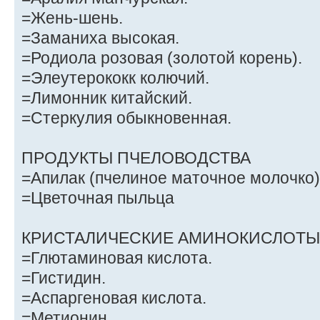
=Жень-шень.
=Заманиха высокая.
=Родиола розовая (золотой корень).
=Элеутерококк колючий.
=Лимонник китайский.
=Стеркулия обыкновенная.
ПРОДУКТЫ ПЧЕЛОВОДСТВА
=Апилак (пчелиное маточное молочко)
=Цветочная пыльца
КРИСТАЛИЧЕСКИЕ АМИНОКИСЛОТЫ 
=Глютаминовая кислота.
=Гистидин.
=Аспаргеновая кислота.
=Метионин.