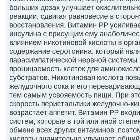
больших дозах улучшает окислительн
реакции, сдвигая равновесие в сторо
восстановления. Витамин РР усилива
инсулина с присущим ему анаболичес
влиянием никотиновой кислоты в орг
содержание серотонина, который явл
парасимпатической нервной системы
проницаемость клеток для аминокисло
субстратов. Никотиновая кислота пов
желудочного сока и его перевариваю
тем самым усвояемость пищи. При эт
скорость перистальтики желудочно-ки
возрастает аппетит. Витамин РР вход
систем, которые в той или иной степе
обмене всех других витаминов, поэто
кислоты значительно улучшает общий