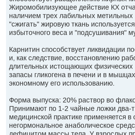
Жиромобилизующее действие КХ отчас
наличием трех лабильных метильных 
"сжигать" жировую ткань используетс
избыточного веса и "подсушивания" м
Карнитин способствует ликвидации по
и, как следствие, восстановлению ра
длительных истощающих физических 
запасы гликогена в печени и в мышцах
экономному его использованию.
Форма выпуска: 20% раствор во флако
Принимают по 1-2 чайные ложки два-тр
медицинской практике применяется в 
негормональное анаболическое средст
дефицитом массы тела. У взрослых п