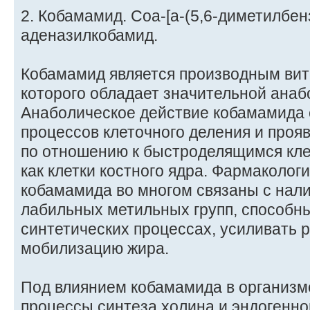
2. Кобамамид. Соа-[а-(5,6-диметилбен
аденазилкобамид.
Кобамамид является производным вита
которого обладает значительной анаб
Анаболическое действие кобамамида 
процессов клеточного деления и проя
по отношению к быстроделящимся кле
как клетки костного ядра. Фармаколо
кобамамида во многом связаны с нали
лабильных метильных групп, способны
синтетических процессах, усиливать 
мобилизацию жира.
Под влиянием кобамамида в организм
процессы синтеза холина и эндогенно