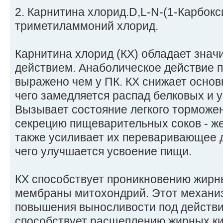
2. Карнитина хлорид.D,L-N-(1-Карбокс
триметиламмоний хлорид.
Карнитина хлорид (КХ) обладает зна
действием. Анаболическое действие 
выражено чем у ПК. КХ снижает основ
чего замедляется распад белковых и 
Вызывает состояние легкого торможе
секрецию пищеварительных соков - же
также усиливает их переваривающее д
чего улучшается усвоение пищи.
КХ способствует проникновению жирн
мембраны митохондрий. Этот механиз
повышения выносливости под действие
способствует расщеплению жирных ки