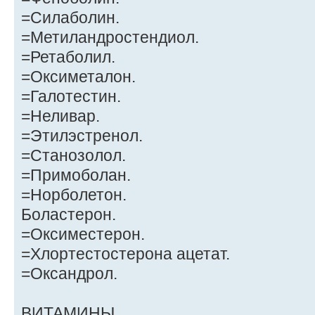
=Силаболин.
=Метиландростендиол.
=Ретаболил.
=Оксиметалон.
=Галотестин.
=Неливар.
=Этилэстренол.
=Станозолол.
=Примоболан.
=Норболетон.
Боластерон.
=Оксиместерон.
=Хлортестостерона ацетат.
=Оксандрол.
ВИТАМИНЫ