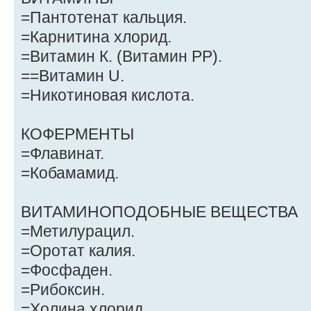
=Пантотенат кальция.
=Карнитина хлорид.
=Витамин К. (Витамин РР).
==Витамин U.
=Никотиновая кислота.
КОФЕРМЕНТЫ
=Флавинат.
=Кобамамид.
ВИТАМИНОПОДОБНЫЕ ВЕЩЕСТВА
=Метилурацил.
=Оротат калия.
=Фосфаден.
=Рибоксин.
=Холина хлорид.