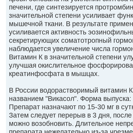
печени, где синтезируется протромбин
значительной степени усиливает фун
мышечной ткани. В результате приме
усиливается активность эозинофильны
секретирующих соматотропный гормон
наблюдается увеличение числа гормо
Витамин К в значительной степени ул
улучшая окислительное фосфорирован
креатинфосфата в мышцах.
В России водорастворимый витамин К
названием "Викасол". Форма выпуска: т
Препарат назначают по 15-30 мг в сутк
Затем следует перерыв в 3 дня, после
можно возобновить. Длительное неп
препарата нежелательно из-за чрезм