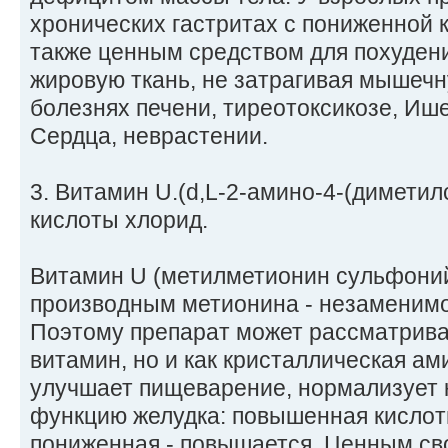
хронических гастритах с пониженной 
также ценным средством для похудения
жировую ткань, не затрагивая мышеч
болезнях печени, тиреотоксикозе, Иш
Сердца, неврастении.
3. Витамин U.(d,L-2-амино-4-(димети
кислоты хлорид.
Витамин U (метилметионин сульфоний
производным метионина - незаменим
Поэтому препарат может рассматриват
витамин, но и как кристаллическая а
улучшает пищеварение, нормализует
функцию желудка: повышенная кислотн
пониженная - повышается. Ценным св