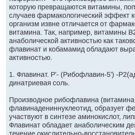
которую превращаются витамины, попа
случаев фармакологический эффект к
организм извне отличается от фарма
витамина. Так, например, витамины В
анаболической активностью как таков
флавинат и кобамамид обладают выр
активностью.
1. Флавинат. P'- (Рибофлавин-5') -Р2
динатриевая соль.
Производное рибофлавина (витамина 
флавинадениннуклеотид, образует ф
участвуют в синтезе аминокислот, лип
Флавинат обладает анаболическим де
течение окислительно-восстановител