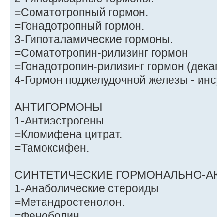
=Соматотропный гормон.
=Гонадотропный гормон.
3-Гипоталамические гормоны.
=Соматотропин-рилизинг гормон
=Гонадотропин-рилизинг гормон (дека
4-Гормон поджелудочной железы - инс
АНТИГОРМОНЫ
1-Антиэстрoгены
=Кломифена цитрат.
=Тамоксифен.
СИНТЕТИЧЕСКИЕ ГОРМОНАЛЬНО-А
1-Анаболические стероиды
=Метандростенолон.
=Феноболин.