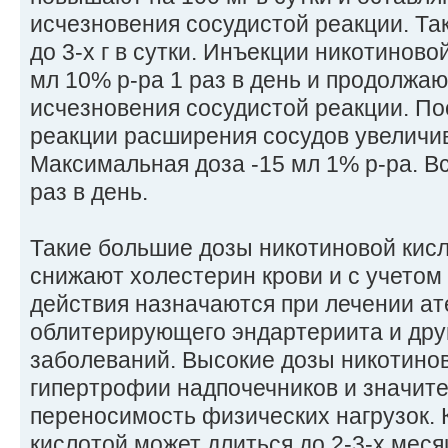
исчезновения сосудистой реакции. Та
до 3-х г в сутки. Инъекции никотиново
мл 10% р-ра 1 раз в день и продолжа
исчезновения сосудистой реакции. По
реакции расширения сосудов увеличива
Максимальная доза -15 мл 1% р-ра. В
раз в день.
Такие большие дозы никотиновой кис
снижают холестерин крови и с учето
действия назначаются при лечении ат
облитерирующего эндартериита и дру
заболеваний. Высокие дозы никотинов
гипертрофии надпочечников и значит
переносимость физических нагрузок. 
кислотой может длиться до 2-3-х меся