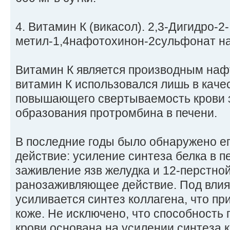
4. Витамин К (викасол). 2,3-Дигидро-2-
метил-1,4нафотохинон-2сульфонат на
Витамин К является производным наф
витамин К использовался лишь в каче
повышающего свертываемость крови з
образования протромбина в печени.
В последние годы было обнаружено е
действие: усиление синтеза белка в п
заживление язв желудка и 12-перстной
ранозаживляющее действие. Под влия
усиливается синтез коллагена, что пр
коже. Не исключено, что способность
крови основана на усилении синтеза 