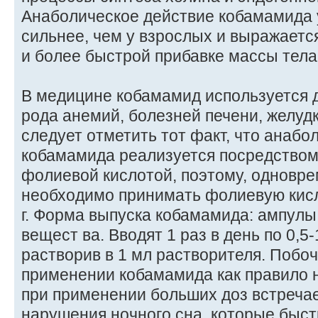
Анаболическое действие кобамамида 
сильнее, чем у взрослых и выражаетс
и более быстрой прибавке массы тела
В медицине кобамамид используется 
рода анемий, болезней печени, желуд
следует отметить тот факт, что анабо
кобамамида реализуется посредством
фолиевой кислотой, поэтому, одновр
необходимо принимать фолиевую кисло
г. Форма выпуска кобамамида: ампулы п
вещест ва. Вводят 1 раз в день по 0,5
растворив в 1 мл растворителя. Побо
применении кобамамида как правило н
при применении больших доз встречае
нарушения ночного сна, которые быст