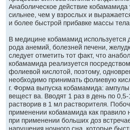
Анаболическое действие кобамамида 
сильнее, чем у взрослых и выражаетс
и более быстрой прибавке массы тела
В медицине кобамамид используется 
рода анемий, болезней печени, желуд
следует отметить тот факт, что анабо
кобамамида реализуется посредством
фолиевой кислотой, поэтому, одновр
необходимо принимать фолиевую кисло
г. Форма выпуска кобамамида: ампулы п
вещест ва. Вводят 1 раз в день по 0,5
растворив в 1 мл растворителя. Побо
применении кобамамида как правило н
при применении больших доз встречае
нарушения ночного сна, которые быст