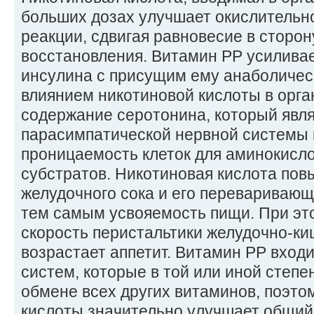
больших дозах улучшает окислительн
реакции, сдвигая равновесие в сторо
восстановления. Витамин РР усилива
инсулина с присущим ему анаболичес
влиянием никотиновой кислоты в орг
содержание серотонина, который явл
парасимпатической нервной системы
проницаемость клеток для аминокисло
субстратов. Никотиновая кислота пов
желудочного сока и его перевариваю
тем самым усвояемость пищи. При эт
скорость перистальтики желудочно-ки
возрастает аппетит. Витамин РР вход
систем, которые в той или иной степе
обмене всех других витаминов, поэто
кислоты значительно улучшает общий