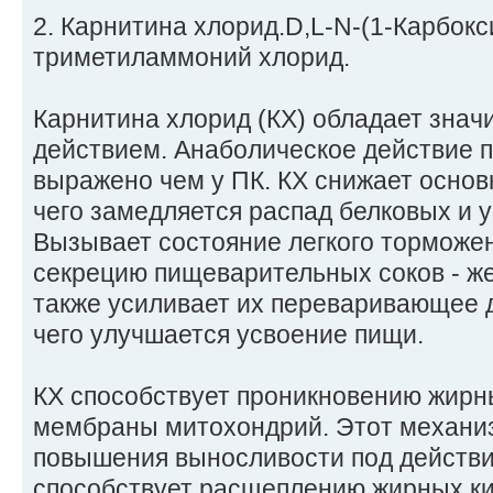
2. Карнитина хлорид.D,L-N-(1-Карбокс
триметиламмоний хлорид.
Карнитина хлорид (КХ) обладает зна
действием. Анаболическое действие 
выражено чем у ПК. КХ снижает основ
чего замедляется распад белковых и 
Вызывает состояние легкого торможе
секрецию пищеварительных соков - же
также усиливает их переваривающее д
чего улучшается усвоение пищи.
КХ способствует проникновению жирн
мембраны митохондрий. Этот механиз
повышения выносливости под действие
способствует расщеплению жирных ки