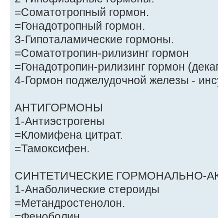
=Соматотропный гормон.
=Гонадотропный гормон.
3-Гипоталамические гормоны.
=Соматотропин-рилизинг гормон
=Гонадотропин-рилизинг гормон (дека
4-Гормон поджелудочной железы - инс
АНТИГОРМОНЫ
1-Антиэстрoгены
=Кломифена цитрат.
=Тамоксифен.
СИНТЕТИЧЕСКИЕ ГОРМОНАЛЬНО-А
1-Анаболические стероиды
=Метандростенолон.
=Феноболин.