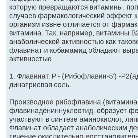
которую превращаются витамины, попа
случаев фармакологический эффект к
организм извне отличается от фарма
витамина. Так, например, витамины В
анаболической активностью как таков
флавинат и кобамамид обладают выр
активностью.
1. Флавинат. P'- (Рибофлавин-5') -Р2
динатриевая соль.
Производное рибофлавина (витамина 
флавинадениннуклеотид, образует ф
участвуют в синтезе аминокислот, лип
Флавинат обладает анаболическим де
течение окислительно-восстановител