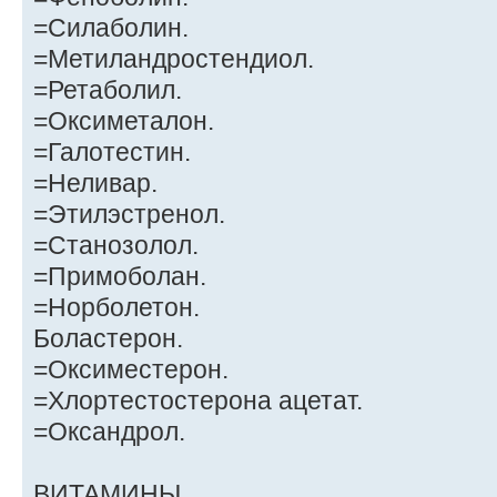
=Силаболин.
=Метиландростендиол.
=Ретаболил.
=Оксиметалон.
=Галотестин.
=Неливар.
=Этилэстренол.
=Станозолол.
=Примоболан.
=Норболетон.
Боластерон.
=Оксиместерон.
=Хлортестостерона ацетат.
=Оксандрол.
ВИТАМИНЫ