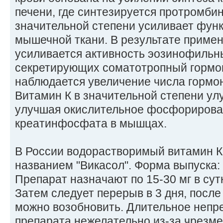
печени, где синтезируется протромбин
значительной степени усиливает фун
мышечной ткани. В результате приме
усиливается активность эозинофильны
секретирующих соматотропный гормон
наблюдается увеличение числа гормо
Витамин К в значительной степени ул
улучшая окислительное фосфорирован
креатинфосфата в мышцах.
В России водорастворимый витамин К
названием "Викасол". Форма выпуска: т
Препарат назначают по 15-30 мг в сутк
Затем следует перерыв в 3 дня, после
можно возобновить. Длительное неп
препарата нежелательно из-за чрезм