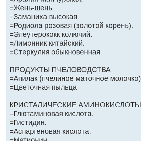
=Жень-шень.
=Заманиха высокая.
=Родиола розовая (золотой корень).
=Элеутерококк колючий.
=Лимонник китайский.
=Стеркулия обыкновенная.
ПРОДУКТЫ ПЧЕЛОВОДСТВА
=Апилак (пчелиное маточное молочко)
=Цветочная пыльца
КРИСТАЛИЧЕСКИЕ АМИНОКИСЛОТЫ 
=Глютаминовая кислота.
=Гистидин.
=Аспаргеновая кислота.
=Метионин.