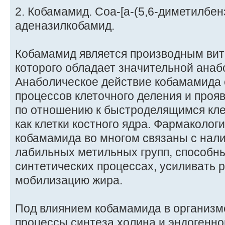
2. Кобамамид. Соа-[а-(5,6-диметилбен
аденазилкобамид.
Кобамамид является производным вита
которого обладает значительной анаб
Анаболическое действие кобамамида 
процессов клеточного деления и проя
по отношению к быстроделящимся кле
как клетки костного ядра. Фармаколо
кобамамида во многом связаны с нали
лабильных метильных групп, способны
синтетических процессах, усиливать 
мобилизацию жира.
Под влиянием кобамамида в организм
процессы синтеза холина и эндогенно