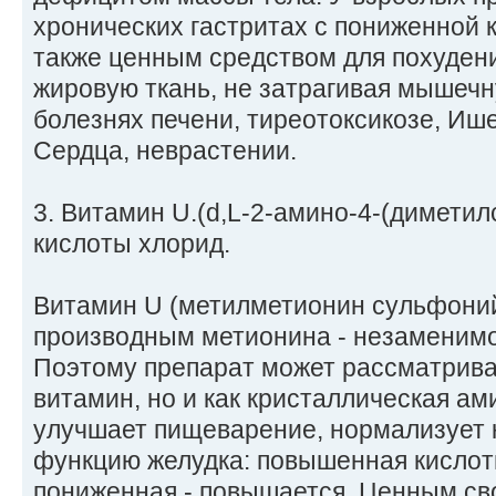
хронических гастритах с пониженной 
также ценным средством для похудения
жировую ткань, не затрагивая мышеч
болезнях печени, тиреотоксикозе, Иш
Сердца, неврастении.
3. Витамин U.(d,L-2-амино-4-(димети
кислоты хлорид.
Витамин U (метилметионин сульфоний
производным метионина - незаменим
Поэтому препарат может рассматриват
витамин, но и как кристаллическая а
улучшает пищеварение, нормализует
функцию желудка: повышенная кислотн
пониженная - повышается. Ценным св