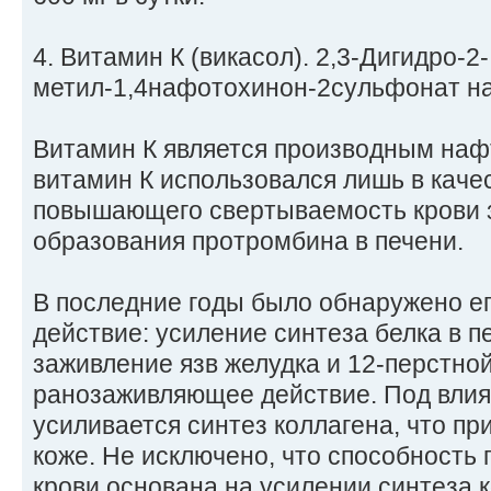
4. Витамин К (викасол). 2,3-Дигидро-2-
метил-1,4нафотохинон-2сульфонат на
Витамин К является производным наф
витамин К использовался лишь в каче
повышающего свертываемость крови з
образования протромбина в печени.
В последние годы было обнаружено е
действие: усиление синтеза белка в п
заживление язв желудка и 12-перстной
ранозаживляющее действие. Под влия
усиливается синтез коллагена, что пр
коже. Не исключено, что способность
крови основана на усилении синтеза 