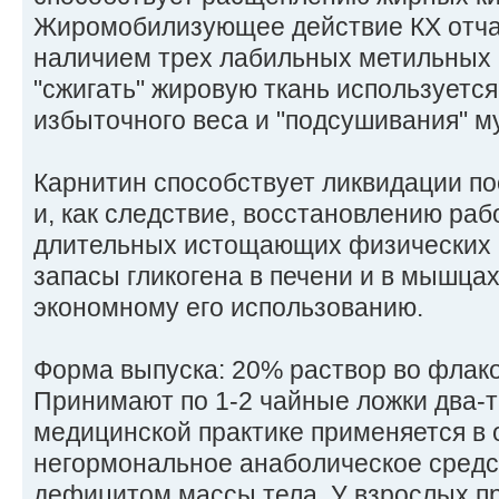
Жиромобилизующее действие КХ отчас
наличием трех лабильных метильных 
"сжигать" жировую ткань используетс
избыточного веса и "подсушивания" м
Карнитин способствует ликвидации по
и, как следствие, восстановлению ра
длительных истощающих физических 
запасы гликогена в печени и в мышцах
экономному его использованию.
Форма выпуска: 20% раствор во флако
Принимают по 1-2 чайные ложки два-тр
медицинской практике применяется в 
негормональное анаболическое средст
дефицитом массы тела. У взрослых п