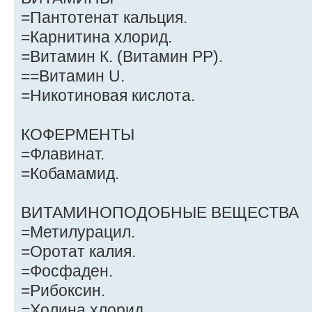
=Пантотенат кальция.
=Карнитина хлорид.
=Витамин К. (Витамин РР).
==Витамин U.
=Никотиновая кислота.
КОФЕРМЕНТЫ
=Флавинат.
=Кобамамид.
ВИТАМИНОПОДОБНЫЕ ВЕЩЕСТВА
=Метилурацил.
=Оротат калия.
=Фосфаден.
=Рибоксин.
=Холина хлорид.