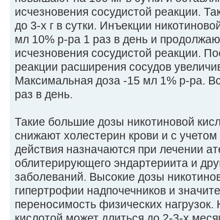
исчезновения сосудистой реакции. Та
до 3-х г в сутки. Инъекции никотиново
мл 10% р-ра 1 раз в день и продолжа
исчезновения сосудистой реакции. По
реакции расширения сосудов увеличива
Максимальная доза -15 мл 1% р-ра. В
раз в день.
Такие большие дозы никотиновой кис
снижают холестерин крови и с учето
действия назначаются при лечении ат
облитерирующего эндартериита и дру
заболеваний. Высокие дозы никотинов
гипертрофии надпочечников и значит
переносимость физических нагрузок. 
кислотой может длиться до 2-3-х меся