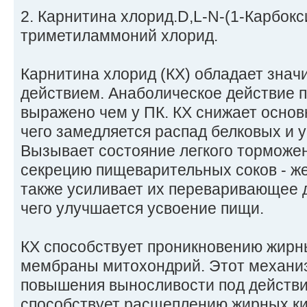
2. Карнитина хлорид.D,L-N-(1-Карбокс
триметиламмоний хлорид.
Карнитина хлорид (КХ) обладает зна
действием. Анаболическое действие 
выражено чем у ПК. КХ снижает основ
чего замедляется распад белковых и 
Вызывает состояние легкого торможе
секрецию пищеварительных соков - же
также усиливает их переваривающее д
чего улучшается усвоение пищи.
КХ способствует проникновению жирн
мембраны митохондрий. Этот механиз
повышения выносливости под действие
способствует расщеплению жирных ки