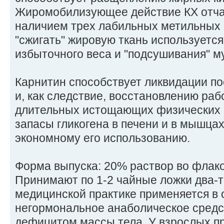
Жиромобилизующее действие КХ отчас
наличием трех лабильных метильных 
"сжигать" жировую ткань используетс
избыточного веса и "подсушивания" м
Карнитин способствует ликвидации по
и, как следствие, восстановлению ра
длительных истощающих физических 
запасы гликогена в печени и в мышцах
экономному его использованию.
Форма выпуска: 20% раствор во флако
Принимают по 1-2 чайные ложки два-тр
медицинской практике применяется в 
негормональное анаболическое средст
дефицитом массы тела. У взрослых п