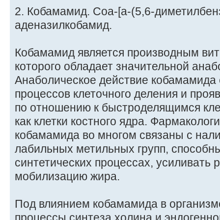
2. Кобамамид. Соа-[а-(5,6-диметилбен
аденазилкобамид.
Кобамамид является производным вита
которого обладает значительной анаб
Анаболическое действие кобамамида 
процессов клеточного деления и проя
по отношению к быстроделящимся кле
как клетки костного ядра. Фармаколо
кобамамида во многом связаны с нали
лабильных метильных групп, способны
синтетических процессах, усиливать 
мобилизацию жира.
Под влиянием кобамамида в организм
процессы синтеза холина и эндогенно