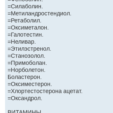
=Силаболин.
=Метиландростендиол.
=Ретаболил.
=Оксиметалон.
=Галотестин.
=Неливар.
=Этилэстренол.
=Станозолол.
=Примоболан.
=Норболетон.
Боластерон.
=Оксиместерон.
=Хлортестостерона ацетат.
=Оксандрол.
ВИТАМИНЫ