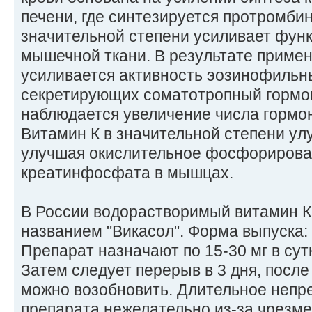
печени, где синтезируется протромбин
значительной степени усиливает фун
мышечной ткани. В результате приме
усиливается активность эозинофильны
секретирующих соматотропный гормон
наблюдается увеличение числа гормо
Витамин К в значительной степени ул
улучшая окислительное фосфорирован
креатинфосфата в мышцах.
В России водорастворимый витамин К
названием "Викасол". Форма выпуска: т
Препарат назначают по 15-30 мг в сутк
Затем следует перерыв в 3 дня, после
можно возобновить. Длительное неп
препарата нежелательно из-за чрезм