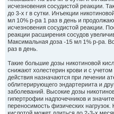
исчезновения сосудистой реакции. Та
до 3-х г в сутки. Инъекции никотиново
мл 10% р-ра 1 раз в день и продолжа
исчезновения сосудистой реакции. По
реакции расширения сосудов увеличива
Максимальная доза -15 мл 1% р-ра. В
раз в день.
Такие большие дозы никотиновой кис
снижают холестерин крови и с учето
действия назначаются при лечении ат
облитерирующего эндартериита и дру
заболеваний. Высокие дозы никотинов
гипертрофии надпочечников и значит
переносимость физических нагрузок. 
кислотой может длиться до 2-3-х меся