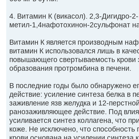
4. Витамин К (викасол). 2,3-Дигидро-2-
метил-1,4нафотохинон-2сульфонат на
Витамин К является производным наф
витамин К использовался лишь в каче
повышающего свертываемость крови з
образования протромбина в печени.
В последние годы было обнаружено е
действие: усиление синтеза белка в п
заживление язв желудка и 12-перстной
ранозаживляющее действие. Под влия
усиливается синтез коллагена, что пр
коже. Не исключено, что способность
крови основана на усилении синтеза 