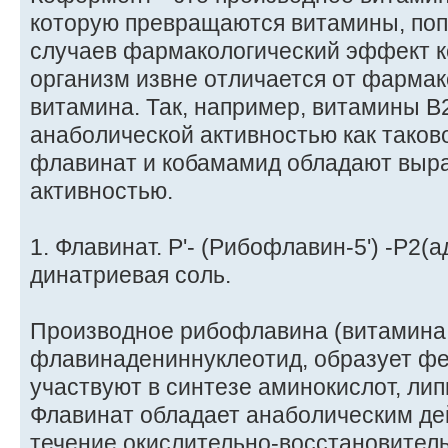
которую превращаются витамины, попа
случаев фармакологический эффект к
организм извне отличается от фарма
витамина. Так, например, витамины В
анаболической активностью как таков
флавинат и кобамамид обладают выр
активностью.
1. Флавинат. P'- (Рибофлавин-5') -Р2
динатриевая соль.
Производное рибофлавина (витамина 
флавинадениннуклеотид, образует ф
участвуют в синтезе аминокислот, лип
Флавинат обладает анаболическим де
течение окислительно-восстановител