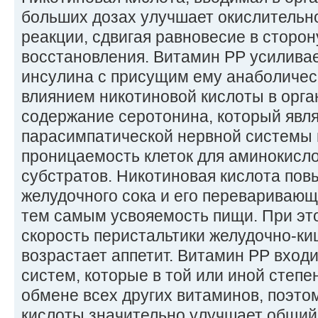
больших дозах улучшает окислительн
реакции, сдвигая равновесие в сторо
восстановления. Витамин РР усилива
инсулина с присущим ему анаболичес
влиянием никотиновой кислоты в орг
содержание серотонина, который явл
парасимпатической нервной системы
проницаемость клеток для аминокисло
субстратов. Никотиновая кислота пов
желудочного сока и его перевариваю
тем самым усвояемость пищи. При эт
скорость перистальтики желудочно-ки
возрастает аппетит. Витамин РР вход
систем, которые в той или иной степе
обмене всех других витаминов, поэто
кислоты значительно улучшает общий