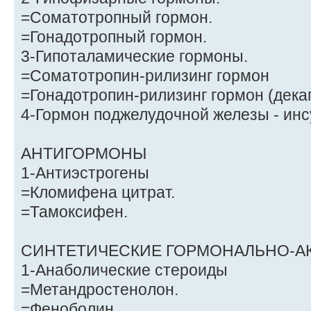
=Соматотропный гормон.
=Гонадотропный гормон.
3-Гипоталамические гормоны.
=Соматотропин-рилизинг гормон
=Гонадотропин-рилизинг гормон (дека
4-Гормон поджелудочной железы - инс
АНТИГОРМОНЫ
1-Антиэстрoгены
=Кломифена цитрат.
=Тамоксифен.
СИНТЕТИЧЕСКИЕ ГОРМОНАЛЬНО-А
1-Анаболические стероиды
=Метандростенолон.
=Феноболин.