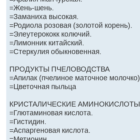
=Жень-шень.
=Заманиха высокая.
=Родиола розовая (золотой корень).
=Элеутерококк колючий.
=Лимонник китайский.
=Стеркулия обыкновенная.
ПРОДУКТЫ ПЧЕЛОВОДСТВА
=Апилак (пчелиное маточное молочко)
=Цветочная пыльца
КРИСТАЛИЧЕСКИЕ АМИНОКИСЛОТЫ 
=Глютаминовая кислота.
=Гистидин.
=Аспаргеновая кислота.
=Метионин.