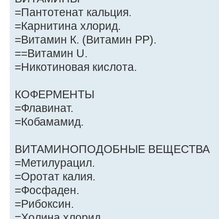
=Пантотенат кальция.
=Карнитина хлорид.
=Витамин К. (Витамин РР).
==Витамин U.
=Никотиновая кислота.
КОФЕРМЕНТЫ
=Флавинат.
=Кобамамид.
ВИТАМИНОПОДОБНЫЕ ВЕЩЕСТВА
=Метилурацил.
=Оротат калия.
=Фосфаден.
=Рибоксин.
=Холина хлорид.