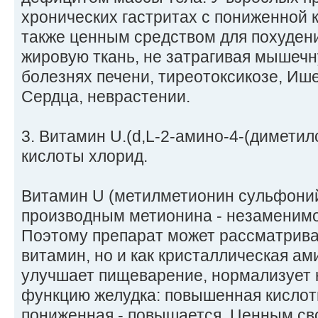
хронических гастритах с пониженной 
также ценным средством для похудения
жировую ткань, не затрагивая мышеч
болезнях печени, тиреотоксикозе, Иш
Сердца, неврастении.
3. Витамин U.(d,L-2-амино-4-(димети
кислоты хлорид.
Витамин U (метилметионин сульфоний
производным метионина - незаменим
Поэтому препарат может рассматриват
витамин, но и как кристаллическая а
улучшает пищеварение, нормализует
функцию желудка: повышенная кислотн
пониженная - повышается. Ценным св