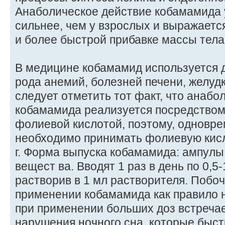
Анаболическое действие кобамамида 
сильнее, чем у взрослых и выражаетс
и более быстрой прибавке массы тела
В медицине кобамамид используется 
рода анемий, болезней печени, желуд
следует отметить тот факт, что анабо
кобамамида реализуется посредством
фолиевой кислотой, поэтому, одновр
необходимо принимать фолиевую кисло
г. Форма выпуска кобамамида: ампулы п
вещест ва. Вводят 1 раз в день по 0,5
растворив в 1 мл растворителя. Побо
применении кобамамида как правило н
при применении больших доз встречае
нарушения ночного сна, которые быст