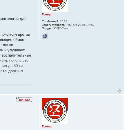
Тренер
рмакологии для
Сообщений:
2522
Зарегистрирован:
02 дек 2010, 09:52
Откуда:
КУДО-Тула
 поясню-я против
дляющие обмен
 только
ен и улучшает
т воспалительные
нял, печень это
пил до 30-ти
е стандартных
Тренер