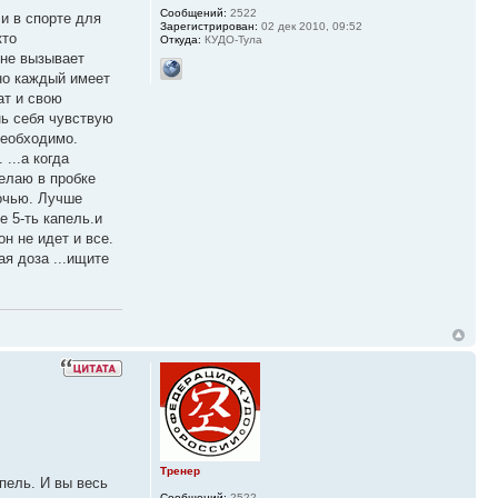
Сообщений:
2522
и в спорте для
Зарегистрирован:
02 дек 2010, 09:52
кто
Откуда:
КУДО-Тула
 не вызывает
но каждый имеет
ат и свою
нь себя чувствую
необходимо.
...а когда
делаю в пробке
ночью. Лучше
 5-ть капель.и
он не идет и все.
ая доза ...ищите
Тренер
пель. И вы весь
Сообщений:
2522