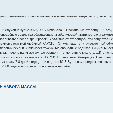
о дополнительный прием витаминов и минеральных веществ и другой фа
 Е и случайно купил книгу Ю.Б.Буланова - "Спортивные стероиды". Сразу
миноподобные вещества обладающие анаболической активностью и заме
авливаться после тренировок. В отличие от стероидов, эти вещества не
например стоит мой любимый КАРСИЛ. Он улучшает внутриклеточный обм
олеваний печени. Связывает токсичные свободные радикалы и уменьшае
 т.к. печень начинает лучше расщеплять молочную кислоту. ...Кто не по
 чистить и восстанавливать. КАРСИЛ совершенно безвреден. Сам лично 
штук сразу-7-8 дней подряд. ( и еще, по Ю.Б.Буланову придерживаюсь н
 2000 года все проверил и проверяю на себе.
И НАБОРА МАССЫ!