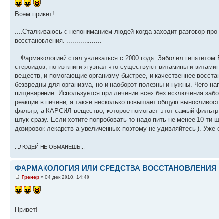
Всем привет!
....Сталкиваюсь с непониманием людей когда заходит разговор пр
восстановления. ..................
...Фармакологией стал увлекаться с 2000 года. Заболел гепатитом
стероидов, но из книги я узнал что существуют витамины и вита
веществ, и помогающие организму быстрее, и качественнее восстан
безвредны для организма, но и наоборот полезны и нужны. Чего 
пищеварение. Используется при лечении всех без исключения заб
реакции в печени, а также несколько повышает общую выносливость
фильтр, а КАРСИЛ вещество, которое помогает этот самый фильтр
штук сразу. Если хотите попробовать то надо пить не менее 10-ти 
дозировок лекарств а увеличенных-поэтому не удивляйтесь ). Уже с
...ЛЮДЕЙ НЕ ОБМАНЕШЬ...
ФАРМАКОЛОГИЯ ИЛИ СРЕДСТВА ВОССТАНОВЛЕНИЯ 
Тренер
» 04 дек 2010, 14:40
Привет!