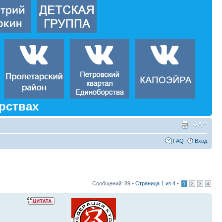
рствах
FAQ
Вход
Сообщений: 89 •
Страница
1
из
4
•
1
2
3
4