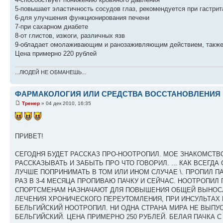
5-повышает эластичность сосудов глаз, рекомендуется при гастрита
6-для улучшения функционирования печени
7-при сахарном диабете
8-от глистов, изжоги, различных язв
9-обладает омолаживающим и ранозаживляющим действием, также 
Цена примерно 220 рублей
...ЛЮДЕЙ НЕ ОБМАНЕШЬ...
ФАРМАКОЛОГИЯ ИЛИ СРЕДСТВА ВОССТАНОВЛЕНИЯ 
Тренер
» 04 дек 2010, 16:35
ПРИВЕТ!
СЕГОДНЯ БУДЕТ РАССКАЗ ПРО-НООТРОПИЛ. МОЕ ЗНАКОМСТВО С 
РАССКАЗЫВАТЬ И ЗАБЫТЬ ПРО ЧТО ГОВОРИЛ. ... КАК ВСЕГД
ЛУЧШЕ ПОПРИНИМАТЬ В ТОМ ИЛИ ИНОМ СЛУЧАЕ \. ПРОПИЛ 
РАЗ В 3-4 МЕСЯЦА ПРОПИВАЮ ПАЧКУ И СЕЙЧАС. НООТРОПИ
СПОРТСМЕНАМ НАЗНАЧАЮТ ДЛЯ ПОВЫШЕНИЯ ОБЩЕЙ ВЫНОСЛ
ЛЕЧЕНИЯ ХРОНИЧЕСКОГО ПЕРЕУТОМЛЕНИЯ, ПРИ ИНСУЛЬТАХ 
БЕЛЬГИЙСКИЙ НООТРОПИЛ. НИ ОДНА СТРАНА МИРА НЕ ВЫПУ
БЕЛЬГИЙСКИЙ. ЦЕНА ПРИМЕРНО 250 РУБЛЕЙ. БЕЛАЯ ПАЧКА 