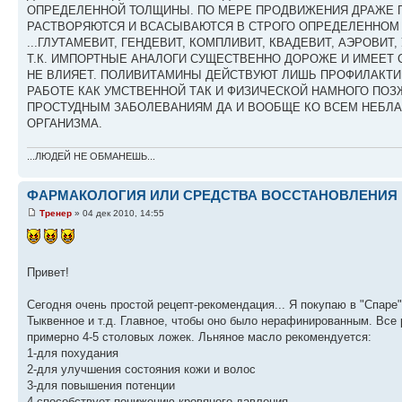
ОПРЕДЕЛЕННОЙ ТОЛЩИНЫ. ПО МЕРЕ ПРОДВИЖЕНИЯ ДРАЖЕ 
РАСТВОРЯЮТСЯ И ВСАСЫВАЮТСЯ В СТРОГО ОПРЕДЕЛЕННОМ 
...ГЛУТАМЕВИТ, ГЕНДЕВИТ, КОМПЛИВИТ, КВАДЕВИТ, АЭРОВИ
Т.К. ИМПОРТНЫЕ АНАЛОГИ СУЩЕСТВЕННО ДОРОЖЕ И ИМЕЕТ 
НЕ ВЛИЯЕТ. ПОЛИВИТАМИНЫ ДЕЙСТВУЮТ ЛИШЬ ПРОФИЛАКТИЧ
РАБОТЕ КАК УМСТВЕННОЙ ТАК И ФИЗИЧЕСКОЙ НАМНОГО ПО
ПРОСТУДНЫМ ЗАБОЛЕВАНИЯМ ДА И ВООБЩЕ КО ВСЕМ НЕБЛА
ОРГАНИЗМА.
...ЛЮДЕЙ НЕ ОБМАНЕШЬ...
ФАРМАКОЛОГИЯ ИЛИ СРЕДСТВА ВОССТАНОВЛЕНИЯ 
Тренер
» 04 дек 2010, 14:55
Привет!
Сегодня очень простой рецепт-рекомендация... Я покупаю в "Спаре
Тыквенное и т.д. Главное, чтобы оно было нерафинированным. Все р
примерно 4-5 столовых ложек. Льняное масло рекомендуется:
1-для похудания
2-для улучшения состояния кожи и волос
3-для повышения потенции
4-способствует понижению кровяного давления