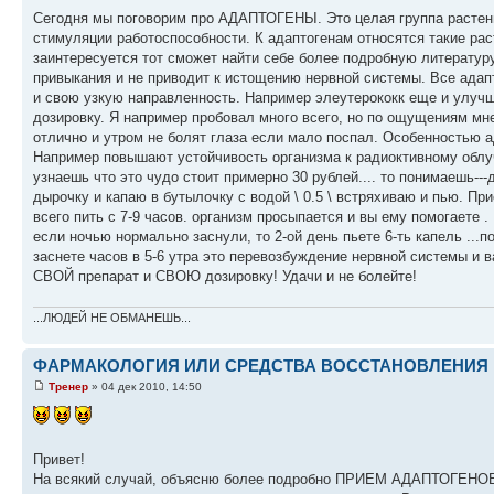
Сегодня мы поговорим про АДАПТОГЕНЫ. Это целая группа растений
стимуляции работоспособности. К адаптогенам относятся такие раст
заинтересуется тот сможет найти себе более подробную литературу
привыкания и не приводит к истощению нервной системы. Все ада
и свою узкую направленность. Например элеутерококк еще и улучша
дозировку. Я например пробовал много всего, но по ощущениям мне
отлично и утром не болят глаза если мало поспал. Особенностью а
Например повышают устойчивость организма к радиоктивному облуче
узнаешь что это чудо стоит примерно 30 рублей.... то понимаешь--
дырочку и капаю в бутылочку с водой \ 0.5 \ встряхиваю и пью. Пр
всего пить с 7-9 часов. организм просыпается и вы ему помога
если ночью нормально заснули, то 2-ой день пьете 6-ть капель ...пот
заснете часов в 5-6 утра это перевозбуждение нервной системы и в
СВОЙ препарат и СВОЮ дозировку! Удачи и не болейте!
...ЛЮДЕЙ НЕ ОБМАНЕШЬ...
ФАРМАКОЛОГИЯ ИЛИ СРЕДСТВА ВОССТАНОВЛЕНИЯ 
Тренер
» 04 дек 2010, 14:50
Привет!
На всякий случай, объясню более подробно ПРИЕМ АДАПТОГЕНОВ. По с