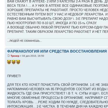
ВАМ СКАЖУТ В АПТЕКЕ- 2 ИЛИ 3 КАПСУЛЫ 2-А РАЗА В ДЕНЬ
ВЕСА ТЕЛА \ ... А У НИХ В АПТЕКЕ ВСЕ ОДИНАКОВЫЕ ПОЭТ
ХОРОШИЕ ПРЕПАРАТЫ НЕ РАБОТАЮТ. ПРОСТО ЧЕЛОВЕК НЕДО
ЕСТЕСТВЕННЫМ ПУТЕМ ВОТ У НАС И НЕДОБОР ЛЕКАРСТВА. И 
РАВНО ВАМ ВЫСЧИТЫВАТЬ СВОЮ ДОЗУ \. 3-Е ПРЕПАРАТ НАД
ПЬЮ НООТРОПИЛ ПО 8-10 ШТ, ИНОГДА И ПО 15-ть СРАЗУ.
А ВООБЩЕ ОБЫЧНО ЛЮБОЙ ПРЕПАРАТ ПЬЮ КУРСОМ-ОДНУ ПА
ПРЕПАРАТ. ТАКИМ ОБРАЗОМ ЛЕКАРСТВО РАБОТАЕТ И НЕТ ПЕ
...ЛЮДЕЙ НЕ ОБМАНЕШЬ...
ФАРМАКОЛОГИЯ ИЛИ СРЕДСТВА ВОССТАНОВЛЕНИЯ 
Тренер
» 04 дек 2010, 16:50
ПРИВЕТ!
ДЛЯ ТЕХ КТО ХОЧЕТ ПОЧИСТИТЬ СВОЙ ОРГАНИЗМ. 1-Е НЕ З
НАПОМИНАЮ-ЧЕЛОВЕК НА 85 ПРОЦЕНТОВ СОСТОИТ ИЗ ВОДЫ.
ЖИДКОСТЬ ГДЕ ОНА ПРИСУТСТВУЕТ \ В Т. Ч. СУПЫ И ЩИ \. 
МНОГИЕ ОБМЕННЫЕ ПРОЦЕССЫ В ОРГАНИЗМЕ. НАПРИМЕР СГУ
ТОЛКАТЬ КРОВЬ. ...РЕЖЕ ХОДИМ ПО НУЖДЕ, СЛЕДОВАТЕЛЬН
ИНТОКСИКАЦИЯ... 2-Е ЧИСТКА. В ТЕЧЕНИИ ДНЯ НА КАЖДУЮ