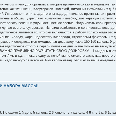
 нетоксичных для организма которые применяются как в медицине так 
ения как женьшень, элеутерококк колючий, лимонник китайский и т.д. / 
 /. Интересно что пить адаптогены надо длительное время т.к. их прием
птогены в общем, укрепляют иммунитет и возбуждают нервную систему, 
ет работу печени и улучшает цветное зрение. Надо искать свой препар
 лучше всего элеутерококк. Исчезли разбитость и сонливость., весь де
даптогенов является то, что они включаются в работу только когда это 
нию, холоду, жаре, недостатку кислорода, стрессовым факторам и т.д. 
-дешево и сердито... моя ежедневная доза элеу-кокка 150-160 капель. Я 
ием адаптогенов строго в первой половине дня иначе можно не заснуть 
ете . ВАЖНО ПРАВИЛЬНО РАСЧИТАТЬ СВОЮ ДОЗИРОВКУ... 1-ый день пьете
ом 7-мь и т.д. ...пока в одну из ночей вы не сможете заснуть... просто с
ам надо вернуться всего на 1-ну каплю назад. это и есть ваша ежедневн
И НАБОРА МАССЫ!
хеме 1-й день-5 капель. 2-6 капель. 3-7 капель. 4-8 к. 5-9 к. 6-10 ка