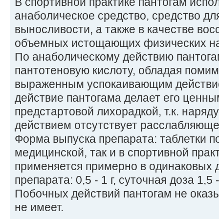
В спортивной практике пантогам испо
анаболическое средство, средство дл
выносливости, а также в качестве вос
объемных истощающих физических на
По анаболическому действию пантога
пантотеновую кислоту, обладая помим
выраженным успокаивающим действи
действие пантогама делает его ценны
предстартовой лихорадкой, т.к. наря
действием отсутствует расслабляюще
Форма выпуска препарата: таблетки по 0
медицинской, так и в спортивной прак
применяется примерно в одинаковых д
препарата: 0,5 - 1 г, суточная доза 1,5 - 
Побочных действий пантогам не оказ
не имеет.