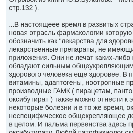
стр.132 ).
...В настоящеее время в развитых ст
новая отрасль фармакологии которую
обозначить как "лекарства для здоро
лекарственные препараты, не имеющи
приложения. Они не лечат каких-либо 
обладают сильным общеукрепляющим 
здорового человека еще здоровее. В п
витамины, адаптогены, ноотропные п
производные ГАМК ( пирацетам, панто
оксибутират ) также можно отнести к э
некоторые болезни и в то же время, 
неспецифическое общекрепляющее де
в целом. И пальма первенства здесь 
оксибутирату. Любой патофизиолог ск