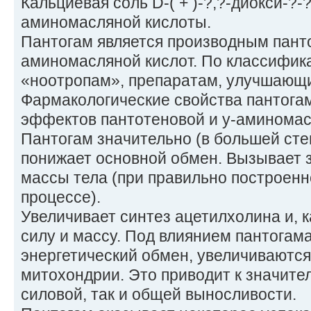
Кальциевая соль D-( + )-?,?-диокси-?
аминомасляной кислоты.
Пантогам является производным панто
аминомасляной кислот. По классифика
«ноотропам», препаратам, улучшающ
Фармакологические свойства пантога
эффектов пантотеновой и у-аминомас
Пантогам значительно (в большей сте
понижает основной обмен. Вызывает 
массы тела (при правильно построен
процессе).
Увеличивает синтез ацетилхолина и, 
силу и массу. Под влиянием пантогам
энергетический обмен, увеличиваютс
митохондрии. Это приводит к значите
силовой, так и общей выносливости.