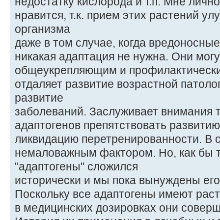
недостатку кислорода и т.п. Мне личн
нравится, т.к. прием этих растений у
организма
даже в том случае, когда вредоносны
никакая адаптация не нужна. Они мог
общеукрепляющим и профилактически
отдаляет развитие возрастной патоло
развитие
заболеваний. Заслуживает внимания т
адаптогенов препятствовать развитию
ликвидацию перетренированности. В с
немаловажным фактором. Но, как бы 
"адаптогены" сложился
исторически и мы пока вынуждены его
Поскольку все адаптогены имеют рас
в медицинских дозировках они совер