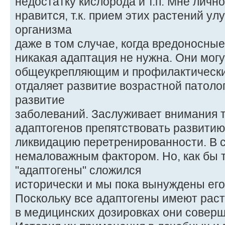
недостатку кислорода и т.п. Мне личн
нравится, т.к. прием этих растений у
организма
даже в том случае, когда вредоносны
никакая адаптация не нужна. Они мог
общеукрепляющим и профилактически
отдаляет развитие возрастной патоло
развитие
заболеваний. Заслуживает внимания т
адаптогенов препятствовать развитию
ликвидацию перетренированности. В с
немаловажным фактором. Но, как бы 
"адаптогены" сложился
исторически и мы пока вынуждены его
Поскольку все адаптогены имеют рас
в медицинских дозировках они совер