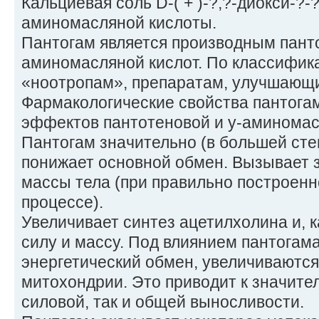
Кальциевая соль D-( + )-?,?-диокси-?
аминомасляной кислоты.
Пантогам является производным панто
аминомасляной кислот. По классифика
«ноотропам», препаратам, улучшающ
Фармакологические свойства пантога
эффектов пантотеновой и у-аминомас
Пантогам значительно (в большей сте
понижает основной обмен. Вызывает 
массы тела (при правильно построен
процессе).
Увеличивает синтез ацетилхолина и, 
силу и массу. Под влиянием пантогам
энергетический обмен, увеличиваютс
митохондрии. Это приводит к значите
силовой, так и общей выносливости.