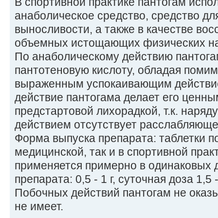
В спортивной практике пантогам испо
анаболическое средство, средство дл
выносливости, а также в качестве вос
объемных истощающих физических на
По анаболическому действию пантога
пантотеновую кислоту, обладая помим
выраженным успокаивающим действи
действие пантогама делает его ценны
предстартовой лихорадкой, т.к. наря
действием отсутствует расслабляюще
Форма выпуска препарата: таблетки по 0
медицинской, так и в спортивной прак
применяется примерно в одинаковых д
препарата: 0,5 - 1 г, суточная доза 1,5 - 
Побочных действий пантогам не оказ
не имеет.