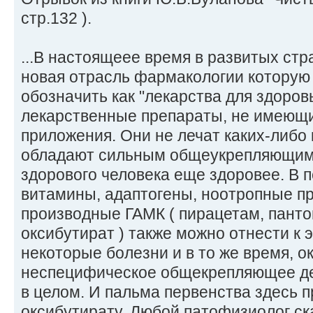
стр.132 ).
...В настоящеее время в развитых ст
новая отрасль фармакологии которую
обозначить как "лекарства для здоро
лекарственные препараты, не имеющи
приложения. Они не лечат каких-либо 
обладают сильным общеукрепляющим 
здорового человека еще здоровее. В п
витамины, адаптогены, ноотропные п
производные ГАМК ( пирацетам, панто
оксибутират ) также можно отнести к э
некоторые болезни и в то же время, 
неспецифическое общекрепляющее де
в целом. И пальма первенства здесь 
оксибутирату. Любой патофизиолог ск