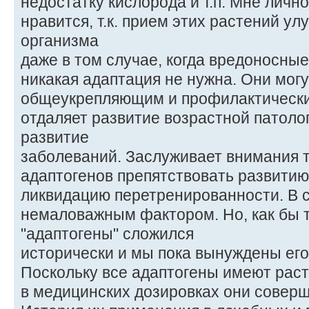
недостатку кислорода и т.п. Мне личн
нравится, т.к. прием этих растений у
организма
даже в том случае, когда вредоносны
никакая адаптация не нужна. Они мог
общеукрепляющим и профилактически
отдаляет развитие возрастной патоло
развитие
заболеваний. Заслуживает внимания т
адаптогенов препятствовать развитию
ликвидацию перетренированности. В с
немаловажным фактором. Но, как бы 
"адаптогены" сложился
исторически и мы пока вынуждены его
Поскольку все адаптогены имеют рас
в медицинских дозировках они совер