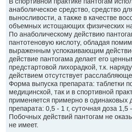
В спортивной практике пантогам испо
анаболическое средство, средство дл
выносливости, а также в качестве вос
объемных истощающих физических на
По анаболическому действию пантога
пантотеновую кислоту, обладая помим
выраженным успокаивающим действи
действие пантогама делает его ценны
предстартовой лихорадкой, т.к. наря
действием отсутствует расслабляюще
Форма выпуска препарата: таблетки по 0
медицинской, так и в спортивной прак
применяется примерно в одинаковых д
препарата: 0,5 - 1 г, суточная доза 1,5 - 
Побочных действий пантогам не оказ
не имеет.