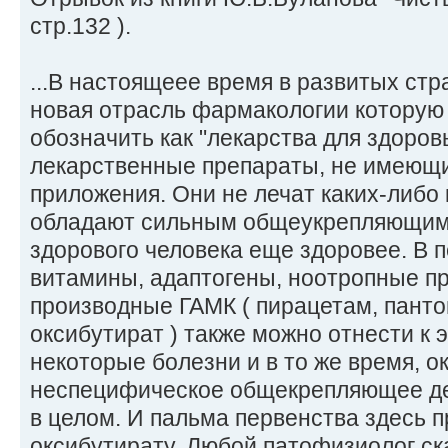
стр.132 ).
...В настоящеее время в развитых ст
новая отрасль фармакологии которую
обозначить как "лекарства для здоро
лекарственные препараты, не имеющи
приложения. Они не лечат каких-либо 
обладают сильным общеукрепляющим 
здорового человека еще здоровее. В п
витамины, адаптогены, ноотропные п
производные ГАМК ( пирацетам, панто
оксибутират ) также можно отнести к э
некоторые болезни и в то же время, 
неспецифическое общекрепляющее де
в целом. И пальма первенства здесь 
оксибутирату. Любой патофизиолог ск