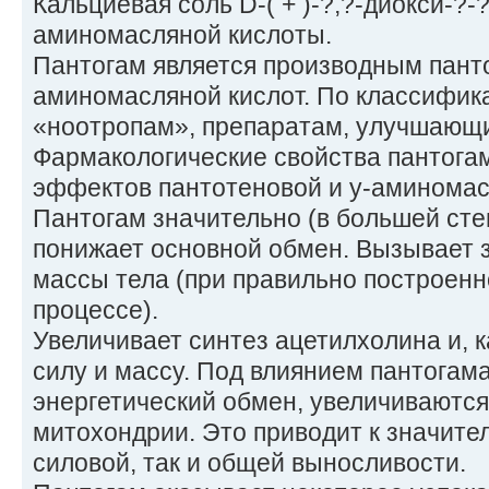
Кальциевая соль D-( + )-?,?-диокси-?
аминомасляной кислоты.
Пантогам является производным панто
аминомасляной кислот. По классифика
«ноотропам», препаратам, улучшающ
Фармакологические свойства пантога
эффектов пантотеновой и у-аминомас
Пантогам значительно (в большей сте
понижает основной обмен. Вызывает 
массы тела (при правильно построен
процессе).
Увеличивает синтез ацетилхолина и, 
силу и массу. Под влиянием пантогам
энергетический обмен, увеличиваютс
митохондрии. Это приводит к значите
силовой, так и общей выносливости.