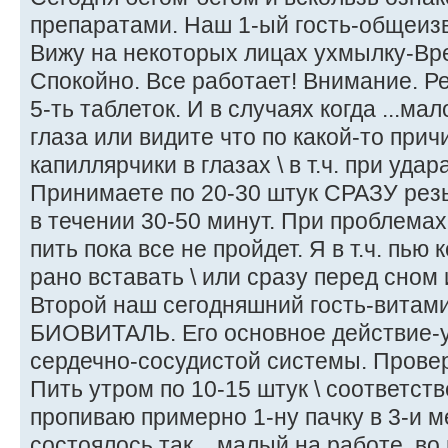
препаратами. Наш 1-ый гость-общеиз
Вижу на некоторых лицах ухмылку-Вре
Спокойно. Все работает! Внимание. Р
5-ть таблеток. И в случаях когда ...мал
глаза или видите что по какой-то при
капиллярчики в глазах \ в т.ч. при удара
Принимаете по 20-30 штук СРАЗУ резь
в течении 30-50 минут. При проблемах
пить пока все не пройдет. Я в т.ч. пью 
рано вставать \ или сразу перед сном и
Второй наш сегодняшний гость-витам
БИОВИТАЛЬ. Его основное действие-
сердечно-сосудистой системы. Прове
Пить утром по 10-15 штук \ соответстве
пропиваю примерно 1-ну пачку в 3-и ме
состоялось так... малый на работе, во