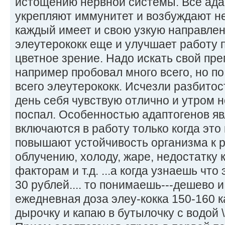
истощению нервной системы. Все ада
укрепляют иммунитет и возбуждают не
каждый имеет и свою узкую направле
элеутерококк еще и улучшает работу 
цветное зрение. Надо искать свой пре
например пробовал много всего, но 
всего элеутерококк. Исчезли разбитост
день себя чувствую отлично и утром н
поспал. Особенностью адаптогенов явл
включаются в работу только когда эт
повышают устойчивость организма к 
облучению, холоду, жаре, недостатку
факторам и т.д. ...а когда узнаешь что
30 рублей.... то понимаешь---дешево и
ежедневная доза элеу-кокка 150-160 к
дырочку и капаю в бутылочку с водой \