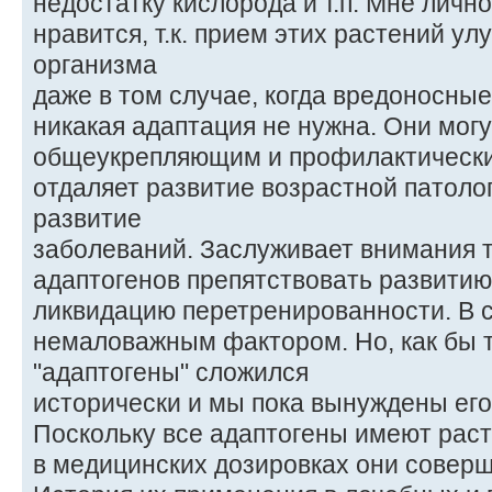
недостатку кислорода и т.п. Мне личн
нравится, т.к. прием этих растений у
организма
даже в том случае, когда вредоносны
никакая адаптация не нужна. Они мог
общеукрепляющим и профилактически
отдаляет развитие возрастной патоло
развитие
заболеваний. Заслуживает внимания т
адаптогенов препятствовать развитию
ликвидацию перетренированности. В с
немаловажным фактором. Но, как бы 
"адаптогены" сложился
исторически и мы пока вынуждены его
Поскольку все адаптогены имеют рас
в медицинских дозировках они совер