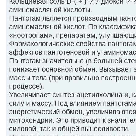
Кальциевая соль D-( + )-?,?-диокси-?
аминомасляной кислоты.
Пантогам является производным панто
аминомасляной кислот. По классифика
«ноотропам», препаратам, улучшающ
Фармакологические свойства пантога
эффектов пантотеновой и у-аминомас
Пантогам значительно (в большей сте
понижает основной обмен. Вызывает 
массы тела (при правильно построен
процессе).
Увеличивает синтез ацетилхолина и, 
силу и массу. Под влиянием пантогам
энергетический обмен, увеличиваютс
митохондрии. Это приводит к значите
силовой, так и общей выносливости.