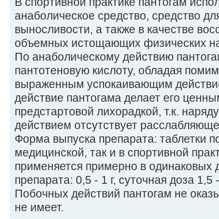
В спортивной практике пантогам испо
анаболическое средство, средство дл
выносливости, а также в качестве вос
объемных истощающих физических на
По анаболическому действию пантога
пантотеновую кислоту, обладая помим
выраженным успокаивающим действи
действие пантогама делает его ценны
предстартовой лихорадкой, т.к. наря
действием отсутствует расслабляюще
Форма выпуска препарата: таблетки по 0
медицинской, так и в спортивной прак
применяется примерно в одинаковых д
препарата: 0,5 - 1 г, суточная доза 1,5 - 
Побочных действий пантогам не оказ
не имеет.