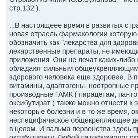
стр.132 ).
...В настоящеее время в развитых ст
новая отрасль фармакологии которую
обозначить как "лекарства для здоро
лекарственные препараты, не имеющи
приложения. Они не лечат каких-либо 
обладают сильным общеукрепляющим 
здорового человека еще здоровее. В п
витамины, адаптогены, ноотропные п
производные ГАМК ( пирацетам, панто
оксибутират ) также можно отнести к э
некоторые болезни и в то же время, 
неспецифическое общекрепляющее де
в целом. И пальма первенства здесь 
оксибутирату. Любой патофизиолог ск