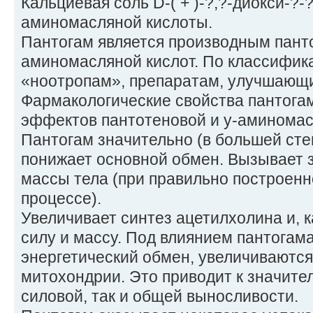
Кальциевая соль D-( + )-?,?-диокси-?
аминомасляной кислоты.
Пантогам является производным панто
аминомасляной кислот. По классифика
«ноотропам», препаратам, улучшающ
Фармакологические свойства пантога
эффектов пантотеновой и у-аминомас
Пантогам значительно (в большей сте
понижает основной обмен. Вызывает 
массы тела (при правильно построен
процессе).
Увеличивает синтез ацетилхолина и, 
силу и массу. Под влиянием пантогам
энергетический обмен, увеличиваютс
митохондрии. Это приводит к значите
силовой, так и общей выносливости.