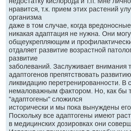
недостатку кислорода и т.п. Мне личн
нравится, т.к. прием этих растений у
организма
даже в том случае, когда вредоносны
никакая адаптация не нужна. Они мог
общеукрепляющим и профилактически
отдаляет развитие возрастной патоло
развитие
заболеваний. Заслуживает внимания т
адаптогенов препятствовать развитию
ликвидацию перетренированности. В с
немаловажным фактором. Но, как бы 
"адаптогены" сложился
исторически и мы пока вынуждены его
Поскольку все адаптогены имеют рас
в медицинских дозировках они совер