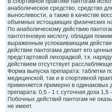
В спортивной практике пантогам испо
анаболическое средство, средство дл
выносливости, а также в качестве вос
объемных истощающих физических на
По анаболическому действию пантога
пантотеновую кислоту, обладая помим
выраженным успокаивающим действи
действие пантогама делает его ценны
предстартовой лихорадкой, т.к. наря
действием отсутствует расслабляюще
Форма выпуска препарата: таблетки по 0
медицинской, так и в спортивной прак
применяется примерно в одинаковых д
препарата: 0,5 - 1 г, суточная доза 1,5 - 
Побочных действий пантогам не оказ
не имеет.