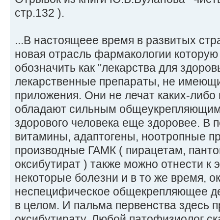
стр.132 ).
...В настоящеее время в развитых ст
новая отрасль фармакологии которую
обозначить как "лекарства для здоро
лекарственные препараты, не имеющи
приложения. Они не лечат каких-либо 
обладают сильным общеукрепляющим 
здорового человека еще здоровее. В п
витамины, адаптогены, ноотропные п
производные ГАМК ( пирацетам, панто
оксибутират ) также можно отнести к э
некоторые болезни и в то же время, 
неспецифическое общекрепляющее де
в целом. И пальма первенства здесь 
оксибутирату. Любой патофизиолог ск