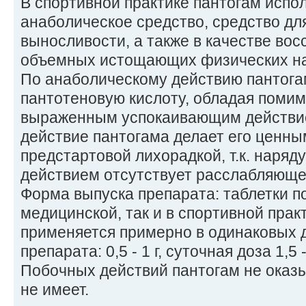
В спортивной практике пантогам испо
анаболическое средство, средство дл
выносливости, а также в качестве вос
объемных истощающих физических на
По анаболическому действию пантога
пантотеновую кислоту, обладая помим
выраженным успокаивающим действи
действие пантогама делает его ценны
предстартовой лихорадкой, т.к. наря
действием отсутствует расслабляюще
Форма выпуска препарата: таблетки по 0
медицинской, так и в спортивной прак
применяется примерно в одинаковых д
препарата: 0,5 - 1 г, суточная доза 1,5 - 
Побочных действий пантогам не оказ
не имеет.