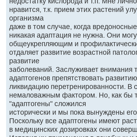
недостатку кислорода и т.п. Мне личн
нравится, т.к. прием этих растений у
организма
даже в том случае, когда вредоносны
никакая адаптация не нужна. Они мог
общеукрепляющим и профилактически
отдаляет развитие возрастной патоло
развитие
заболеваний. Заслуживает внимания т
адаптогенов препятствовать развитию
ликвидацию перетренированности. В с
немаловажным фактором. Но, как бы 
"адаптогены" сложился
исторически и мы пока вынуждены его
Поскольку все адаптогены имеют рас
в медицинских дозировках они совер