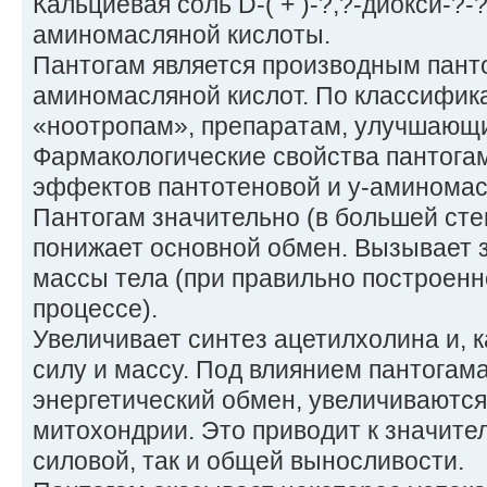
Кальциевая соль D-( + )-?,?-диокси-?
аминомасляной кислоты.
Пантогам является производным панто
аминомасляной кислот. По классифика
«ноотропам», препаратам, улучшающ
Фармакологические свойства пантога
эффектов пантотеновой и у-аминомас
Пантогам значительно (в большей сте
понижает основной обмен. Вызывает 
массы тела (при правильно построен
процессе).
Увеличивает синтез ацетилхолина и, 
силу и массу. Под влиянием пантогам
энергетический обмен, увеличиваютс
митохондрии. Это приводит к значите
силовой, так и общей выносливости.