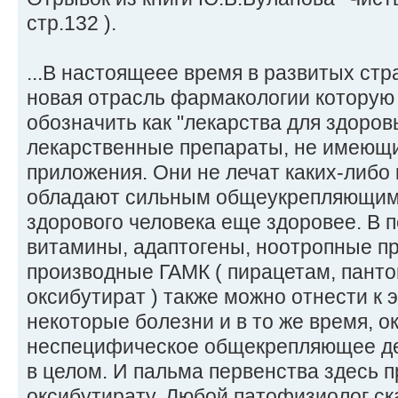
стр.132 ).
...В настоящеее время в развитых ст
новая отрасль фармакологии которую
обозначить как "лекарства для здоро
лекарственные препараты, не имеющи
приложения. Они не лечат каких-либо 
обладают сильным общеукрепляющим 
здорового человека еще здоровее. В п
витамины, адаптогены, ноотропные п
производные ГАМК ( пирацетам, панто
оксибутират ) также можно отнести к э
некоторые болезни и в то же время, 
неспецифическое общекрепляющее де
в целом. И пальма первенства здесь 
оксибутирату. Любой патофизиолог ск