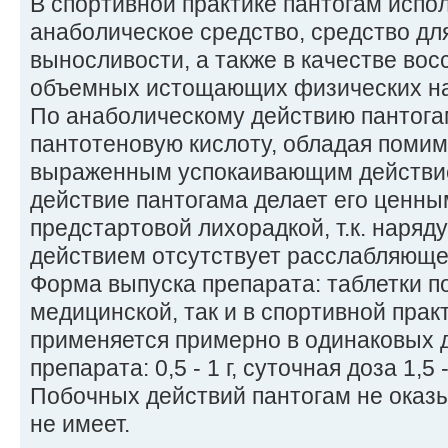
В спортивной практике пантогам испо
анаболическое средство, средство дл
выносливости, а также в качестве вос
объемных истощающих физических на
По анаболическому действию пантога
пантотеновую кислоту, обладая помим
выраженным успокаивающим действи
действие пантогама делает его ценны
предстартовой лихорадкой, т.к. наря
действием отсутствует расслабляюще
Форма выпуска препарата: таблетки по 0
медицинской, так и в спортивной прак
применяется примерно в одинаковых д
препарата: 0,5 - 1 г, суточная доза 1,5 - 
Побочных действий пантогам не оказ
не имеет.