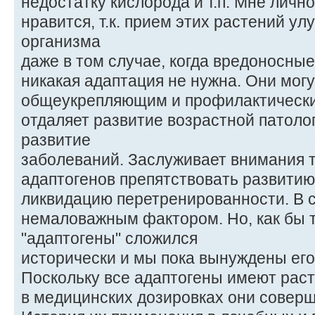
недостатку кислорода и т.п. Мне личн
нравится, т.к. прием этих растений у
организма
даже в том случае, когда вредоносны
никакая адаптация не нужна. Они мог
общеукрепляющим и профилактически
отдаляет развитие возрастной патоло
развитие
заболеваний. Заслуживает внимания т
адаптогенов препятствовать развитию
ликвидацию перетренированности. В с
немаловажным фактором. Но, как бы 
"адаптогены" сложился
исторически и мы пока вынуждены его
Поскольку все адаптогены имеют рас
в медицинских дозировках они совер