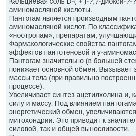
Кальциевая соль D-( + )-?,?-диокси-?
аминомасляной кислоты.
Пантогам является производным панто
аминомасляной кислот. По классифика
«ноотропам», препаратам, улучшающ
Фармакологические свойства пантога
эффектов пантотеновой и у-аминомас
Пантогам значительно (в большей сте
понижает основной обмен. Вызывает 
массы тела (при правильно построен
процессе).
Увеличивает синтез ацетилхолина и, 
силу и массу. Под влиянием пантогам
энергетический обмен, увеличиваютс
митохондрии. Это приводит к значите
силовой, так и общей выносливости.