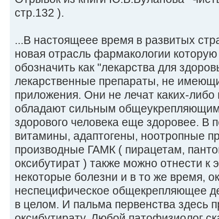
стр.132 ).
...В настоящеее время в развитых ст
новая отрасль фармакологии которую
обозначить как "лекарства для здоро
лекарственные препараты, не имеющи
приложения. Они не лечат каких-либо 
обладают сильным общеукрепляющим 
здорового человека еще здоровее. В п
витамины, адаптогены, ноотропные п
производные ГАМК ( пирацетам, панто
оксибутират ) также можно отнести к э
некоторые болезни и в то же время, 
неспецифическое общекрепляющее де
в целом. И пальма первенства здесь 
оксибутирату. Любой патофизиолог ск