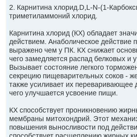
2. Карнитина хлорид.D,L-N-(1-Карбокс
триметиламмоний хлорид.
Карнитина хлорид (КХ) обладает зна
действием. Анаболическое действие 
выражено чем у ПК. КХ снижает основ
чего замедляется распад белковых и 
Вызывает состояние легкого торможе
секрецию пищеварительных соков - же
также усиливает их переваривающее д
чего улучшается усвоение пищи.
КХ способствует проникновению жирн
мембраны митохондрий. Этот механиз
повышения выносливости под действие
способствует расщеплению жирных ки