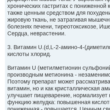
хронических гастритах с пониженной 
также ценным средством для похудения
жировую ткань, не затрагивая мышеч
болезнях печени, тиреотоксикозе, Иш
Сердца, неврастении.
3. Витамин U.(d,L-2-амино-4-(димети
кислоты хлорид.
Витамин U (метилметионин сульфоний
производным метионина - незаменим
Поэтому препарат может рассматриват
витамин, но и как кристаллическая а
улучшает пищеварение, нормализует
функцию желудка: повышенная кислотн
пониженная - повышается. Ценным св