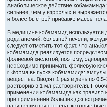
Анаболическое действие кобамамида 
сильнее, чем у взрослых и выражаетс
и более быстрой прибавке массы тела
В медицине кобамамид используется 
рода анемий, болезней печени, желуд
следует отметить тот факт, что анабо
кобамамида реализуется посредством
фолиевой кислотой, поэтому, одновр
необходимо принимать фолиевую кисло
г. Форма выпуска кобамамида: ампулы п
вещест ва. Вводят 1 раз в день по 0,5
растворив в 1 мл растворителя. Побо
применении кобамамида как правило н
при применении больших доз встречае
нарушения ночного сна, которые быст