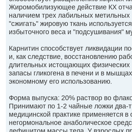
Жиромобилизующее действие КХ отчас
наличием трех лабильных метильных 
"сжигать" жировую ткань используетс
избыточного веса и "подсушивания" м
Карнитин способствует ликвидации по
и, как следствие, восстановлению ра
длительных истощающих физических 
запасы гликогена в печени и в мышцах
экономному его использованию.
Форма выпуска: 20% раствор во флако
Принимают по 1-2 чайные ложки два-тр
медицинской практике применяется в 
негормональное анаболическое средст
дефицитом массы тела. У взрослых п