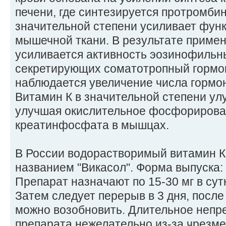
печени, где синтезируется протромбин
значительной степени усиливает фун
мышечной ткани. В результате приме
усиливается активность эозинофильны
секретирующих соматотропный гормон
наблюдается увеличение числа гормо
Витамин К в значительной степени ул
улучшая окислительное фосфорирован
креатинфосфата в мышцах.
В России водорастворимый витамин К
названием "Викасол". Форма выпуска: т
Препарат назначают по 15-30 мг в сутк
Затем следует перерыв в 3 дня, после
можно возобновить. Длительное неп
препарата нежелательно из-за чрезм