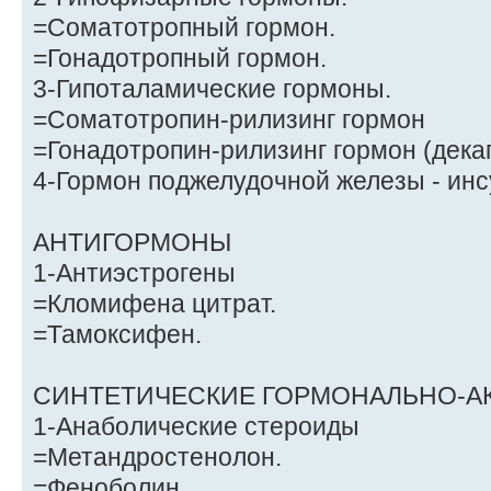
=Соматотропный гормон.
=Гонадотропный гормон.
3-Гипоталамические гормоны.
=Соматотропин-рилизинг гормон
=Гонадотропин-рилизинг гормон (дека
4-Гормон поджелудочной железы - инс
АНТИГОРМОНЫ
1-Антиэстрoгены
=Кломифена цитрат.
=Тамоксифен.
СИНТЕТИЧЕСКИЕ ГОРМОНАЛЬНО-А
1-Анаболические стероиды
=Метандростенолон.
=Феноболин.