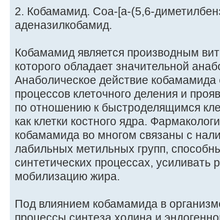
2. Кобамамид. Соа-[а-(5,6-диметилбен
аденазилкобамид.
Кобамамид является производным вита
которого обладает значительной анаб
Анаболическое действие кобамамида 
процессов клеточного деления и проя
по отношению к быстроделящимся кле
как клетки костного ядра. Фармаколо
кобамамида во многом связаны с нали
лабильных метильных групп, способны
синтетических процессах, усиливать 
мобилизацию жира.
Под влиянием кобамамида в организм
процессы синтеза холина и эндогенно