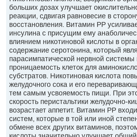
больших дозах улучшает окислительн
реакции, сдвигая равновесие в сторо
восстановления. Витамин РР усилива
инсулина с присущим ему анаболичес
влиянием никотиновой кислоты в орг
содержание серотонина, который явл
парасимпатической нервной системы
проницаемость клеток для аминокисло
субстратов. Никотиновая кислота пов
желудочного сока и его перевариваю
тем самым усвояемость пищи. При эт
скорость перистальтики желудочно-ки
возрастает аппетит. Витамин РР вход
систем, которые в той или иной степе
обмене всех других витаминов, поэто
кислоты значительно улучшает общий