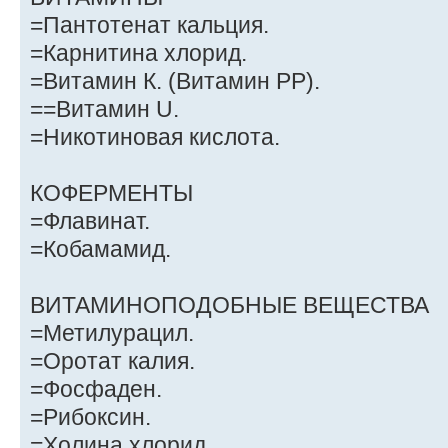
=Пантотенат кальция.
=Карнитина хлорид.
=Витамин К. (Витамин РР).
==Витамин U.
=Никотиновая кислота.
КОФЕРМЕНТЫ
=Флавинат.
=Кобамамид.
ВИТАМИНОПОДОБНЫЕ ВЕЩЕСТВА
=Метилурацил.
=Оротат калия.
=Фосфаден.
=Рибоксин.
=Холина хлорид.