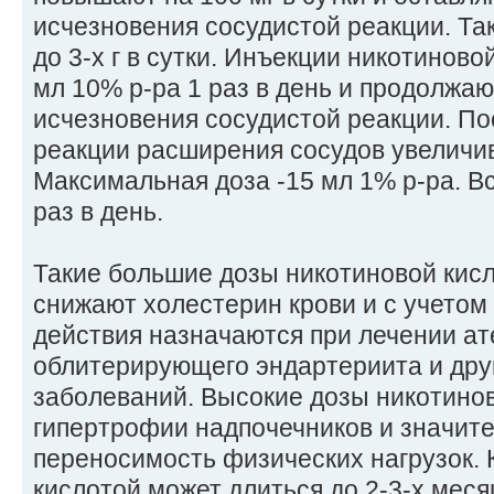
исчезновения сосудистой реакции. Та
до 3-х г в сутки. Инъекции никотиново
мл 10% р-ра 1 раз в день и продолжа
исчезновения сосудистой реакции. По
реакции расширения сосудов увеличива
Максимальная доза -15 мл 1% р-ра. В
раз в день.
Такие большие дозы никотиновой кис
снижают холестерин крови и с учето
действия назначаются при лечении ат
облитерирующего эндартериита и дру
заболеваний. Высокие дозы никотинов
гипертрофии надпочечников и значит
переносимость физических нагрузок. 
кислотой может длиться до 2-3-х меся