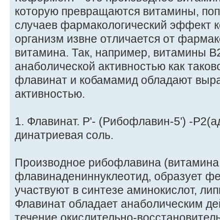
которую превращаются витамины, попа
случаев фармакологический эффект к
организм извне отличается от фарма
витамина. Так, например, витамины В
анаболической активностью как таков
флавинат и кобамамид обладают выр
активностью.
1. Флавинат. P'- (Рибофлавин-5') -Р2
динатриевая соль.
Производное рибофлавина (витамина 
флавинадениннуклеотид, образует ф
участвуют в синтезе аминокислот, лип
Флавинат обладает анаболическим де
течение окислительно-восстановител