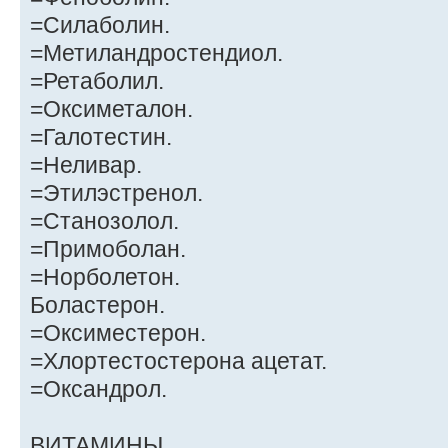
=Силаболин.
=Метиландростендиол.
=Ретаболил.
=Оксиметалон.
=Галотестин.
=Неливар.
=Этилэстренол.
=Станозолол.
=Примоболан.
=Норболетон.
Боластерон.
=Оксиместерон.
=Хлортестостерона ацетат.
=Оксандрол.
ВИТАМИНЫ