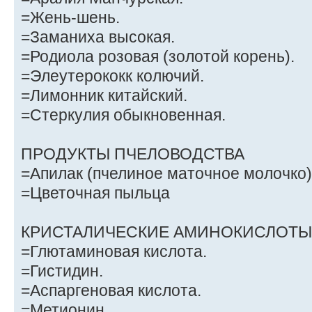
=Жень-шень.
=Заманиха высокая.
=Родиола розовая (золотой корень).
=Элеутерококк колючий.
=Лимонник китайский.
=Стеркулия обыкновенная.
ПРОДУКТЫ ПЧЕЛОВОДСТВА
=Апилак (пчелиное маточное молочко)
=Цветочная пыльца
КРИСТАЛИЧЕСКИЕ АМИНОКИСЛОТЫ 
=Глютаминовая кислота.
=Гистидин.
=Аспаргеновая кислота.
=Метионин.