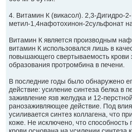
4. Витамин К (викасол). 2,3-Дигидро-2-
метил-1,4нафотохинон-2сульфонат на
Витамин К является производным наф
витамин К использовался лишь в каче
повышающего свертываемость крови з
образования протромбина в печени.
В последние годы было обнаружено е
действие: усиление синтеза белка в п
заживление язв желудка и 12-перстной
ранозаживляющее действие. Под влия
усиливается синтез коллагена, что пр
коже. Не исключено, что способность
крови основана на усилении синтеза 