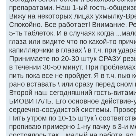
препаратами. Наш 1-ый гость-общеиз
Вижу на некоторых лицах ухмылку-Вре
Спокойно. Все работает! Внимание. Р
5-ть таблеток. И в случаях когда ...мал
глаза или видите что по какой-то при
капиллярчики в глазах \ в т.ч. при удара
Принимаете по 20-30 штук СРАЗУ резь
в течении 30-50 минут. При проблемах
пить пока все не пройдет. Я в т.ч. пью 
рано вставать \ или сразу перед сном и
Второй наш сегодняшний гость-витам
БИОВИТАЛЬ. Его основное действие-
сердечно-сосудистой системы. Прове
Пить утром по 10-15 штук \ соответстве
пропиваю примерно 1-ну пачку в 3-и ме
состоялось так... малый на работе, во