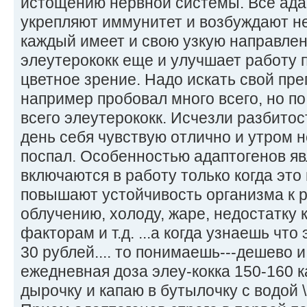
истощению нервной системы. Все ада
укрепляют иммунитет и возбуждают не
каждый имеет и свою узкую направле
элеутерококк еще и улучшает работу 
цветное зрение. Надо искать свой пре
например пробовал много всего, но 
всего элеутерококк. Исчезли разбитост
день себя чувствую отлично и утром н
поспал. Особенностью адаптогенов явл
включаются в работу только когда эт
повышают устойчивость организма к 
облучению, холоду, жаре, недостатку
факторам и т.д. ...а когда узнаешь что
30 рублей.... то понимаешь---дешево и
ежедневная доза элеу-кокка 150-160 к
дырочку и капаю в бутылочку с водой \