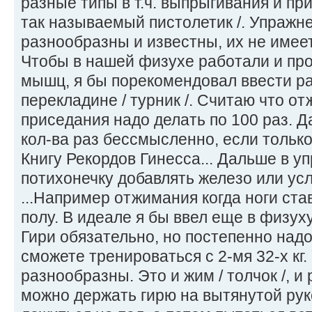
разные типы в т.ч. выпрыгивания и при
так называемый пистолетик /. Упражн
разнообразны и известны, их не имее
Чтобы в нашей физухе работали и про
мышц, я бы порекомендовал ввести р
перекладине / турник /. Считаю что от
приседания надо делать по 100 раз. 
кол-ва раз бессмысленно, если только
Книгу Рекордов Гинесса... Дальше в у
потихонечку добавлять железо или ус
...Например отжимания когда ноги став
полу. В идеале я бы ввел еще в физух
Гири обязательно, но постепенно надо
сможете тренироваться с 2-мя 32-х кг
разнообразны. Это и жим / толчок /, и
можно держать гирю на вытянутой руке