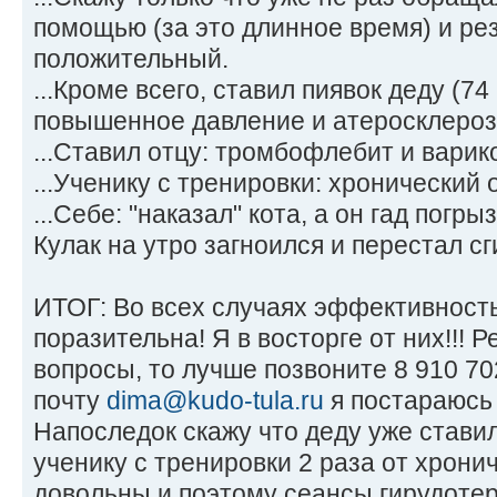
помощью (за это длинное время) и ре
положительный.
...Кроме всего, ставил пиявок деду (74 
повышенное давление и атеросклероз
...Ставил отцу: тромбофлебит и вари
...Ученику с тренировки: хронический о
...Себе: "наказал" кота, а он гад погр
Кулак на утро загноился и перестал сги
ИТОГ: Во всех случаях эффективност
поразительна! Я в восторге от них!!! 
вопросы, то лучше позвоните 8 910 70
почту
dima@kudo-tula.ru
я постараюсь 
Напоследок скажу что деду уже ставил 
ученику с тренировки 2 раза от хронич
довольны и поэтому сеансы гирудотера