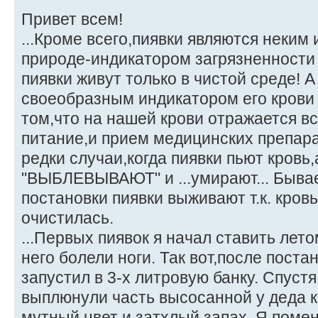
Привет всем!
...Кроме всего,пиявки являются неким 
природе-индикатором загрязненности в
пиявки живут только в чистой среде! А
своеобразным индикатором его крови 
том,что на нашей крови отражается все
питание,и прием медицинских препара
редки случаи,когда пиявки пьют кровь,
"ВЫБЛЕВЫВАЮТ" и ...умирают... Бывает
постановки пиявки выживают т.к. кров
очистилась.
...Первых пиявок я начал ставить лето
него болели ноги. Так вот,после поста
запустил в 3-х литровую банку. Спустя
выплюнули часть высосанной у деда к
мутный цвет и затхлый запах. Я помен