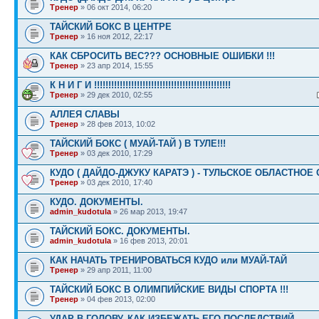
Тренер
» 06 окт 2014, 06:20
ТАЙСКИЙ БОКС В ЦЕНТРЕ
Тренер
» 16 ноя 2012, 22:17
КАК СБРОСИТЬ ВЕС??? ОСНОВНЫЕ ОШИБКИ !!!
Тренер
» 23 апр 2014, 15:55
К Н И Г И !!!!!!!!!!!!!!!!!!!!!!!!!!!!!!!!!!!!!!!!!!!!!!!!
Тренер
» 29 дек 2010, 02:55
АЛЛЕЯ СЛАВЫ
Тренер
» 28 фев 2013, 10:02
ТАЙСКИЙ БОКС ( МУАЙ-ТАЙ ) В ТУЛЕ!!!
Тренер
» 03 дек 2010, 17:29
КУДО ( ДАЙДО-ДЖУКУ КАРАТЭ ) - ТУЛЬСКОЕ ОБЛАСТНОЕ
Тренер
» 03 дек 2010, 17:40
КУДО. ДОКУМЕНТЫ.
admin_kudotula
» 26 мар 2013, 19:47
ТАЙСКИЙ БОКС. ДОКУМЕНТЫ.
admin_kudotula
» 16 фев 2013, 20:01
КАК НАЧАТЬ ТРЕНИРОВАТЬСЯ КУДО или МУАЙ-ТАЙ
Тренер
» 29 апр 2011, 11:00
ТАЙСКИЙ БОКС В ОЛИМПИЙСКИЕ ВИДЫ СПОРТА !!!
Тренер
» 04 фев 2013, 02:00
УДАР В ГОЛОВУ. КАК ИЗБЕЖАТЬ ЕГО ПОСЛЕДСТВИЙ.