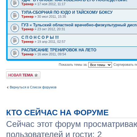
Тренер
» 17 ноя 2012, 11:17
ТУЛА-СБОРНАЯ ПО КУДО И ТАЙСКОМУ БОКСУ
Тренер
» 30 июл 2011, 15:35
ГУЗ « Тульский областной врачебно-физкультурный дисп
Тренер
» 23 окт 2012, 20:31
С П О Н С О Р Ы !!!
Тренер
» 19 апр 2011, 02:57
РАСПИСАНИЕ ТРЕНИРОВОК НА ЛЕТО
Тренер
» 16 июн 2011, 09:54
Показать темы за:
Сортировать п
Начать новую тему
Вернуться в Список форумов
КТО СЕЙЧАС НА ФОРУМЕ
Сейчас этот форум просматриваю
пользователей и гости: 2