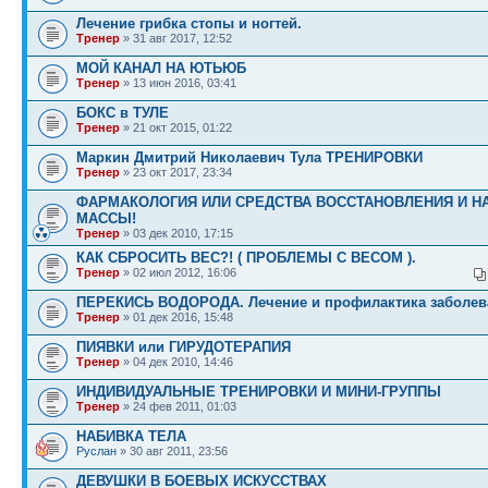
Лечение грибка стопы и ногтей.
Тренер
» 31 авг 2017, 12:52
МОЙ КАНАЛ НА ЮТЬЮБ
Тренер
» 13 июн 2016, 03:41
БОКС в ТУЛЕ
Тренер
» 21 окт 2015, 01:22
Маркин Дмитрий Николаевич Тула ТРЕНИРОВКИ
Тренер
» 23 окт 2017, 23:34
ФАРМАКОЛОГИЯ ИЛИ СРЕДСТВА ВОССТАНОВЛЕНИЯ И Н
МАССЫ!
Тренер
» 03 дек 2010, 17:15
КАК СБРОСИТЬ ВЕС?! ( ПРОБЛЕМЫ С ВЕСОМ ).
Тренер
» 02 июл 2012, 16:06
ПЕРЕКИСЬ ВОДОРОДА. Лечение и профилактика заболев
Тренер
» 01 дек 2016, 15:48
ПИЯВКИ или ГИРУДОТЕРАПИЯ
Тренер
» 04 дек 2010, 14:46
ИНДИВИДУАЛЬНЫЕ ТРЕНИРОВКИ И МИНИ-ГРУППЫ
Тренер
» 24 фев 2011, 01:03
НАБИВКА ТЕЛА
Руслан
» 30 авг 2011, 23:56
ДЕВУШКИ В БОЕВЫХ ИСКУССТВАХ