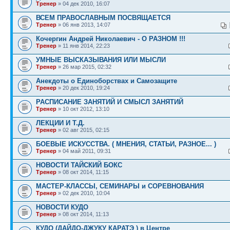
Тренер
» 04 дек 2010, 16:07
ВСЕМ ПРАВОСЛАВНЫМ ПОСВЯЩАЕТСЯ
Тренер
» 06 янв 2013, 14:07
Кочергин Андрей Николаевич - О РАЗНОМ !!!
Тренер
» 11 янв 2014, 22:23
УМНЫЕ ВЫСКАЗЫВАНИЯ ИЛИ МЫСЛИ
Тренер
» 26 мар 2015, 02:32
Анекдоты о Единоборствах и Самозащите
Тренер
» 20 дек 2010, 19:24
РАСПИСАНИЕ ЗАНЯТИЙ И СМЫСЛ ЗАНЯТИЙ
Тренер
» 10 окт 2012, 13:10
ЛЕКЦИИ И Т.Д.
Тренер
» 02 авг 2015, 02:15
БОЕВЫЕ ИСКУССТВА. ( МНЕНИЯ, СТАТЬИ, РАЗНОЕ... )
Тренер
» 04 май 2011, 09:31
НОВОСТИ ТАЙСКИЙ БОКС
Тренер
» 08 окт 2014, 11:15
МАСТЕР-КЛАССЫ, СЕМИНАРЫ и СОРЕВНОВАНИЯ
Тренер
» 02 дек 2010, 10:04
НОВОСТИ КУДО
Тренер
» 08 окт 2014, 11:13
КУДО (ДАЙДО-ДЖУКУ КАРАТЭ ) в Центре