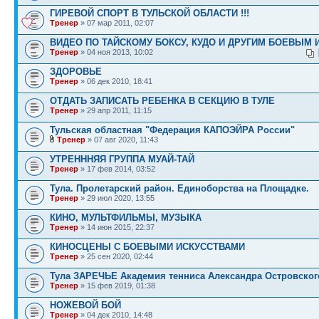
ГИРЕВОЙ СПОРТ В ТУЛЬСКОЙ ОБЛАСТИ !!!
Тренер
» 07 мар 2011, 02:07
ВИДЕО ПО ТАЙСКОМУ БОКСУ, КУДО И ДРУГИМ БОЕВЫМ 
Тренер
» 04 ноя 2013, 10:02
ЗДОРОВЬЕ
Тренер
» 06 дек 2010, 18:41
ОТДАТЬ ЗАПИСАТЬ РЕБЕНКА В СЕКЦИЮ В ТУЛЕ
Тренер
» 29 апр 2011, 11:15
Тульская областная "Федерация КАПОЭЙРА России"
Тренер
» 07 авг 2020, 11:43
УТРЕНННЯЯ ГРУППА МУАЙ-ТАЙ
Тренер
» 17 фев 2014, 03:52
Тула. Пролетарский район. Единоборства на Площадке.
Тренер
» 29 июл 2020, 13:55
КИНО, МУЛЬТФИЛЬМЫ, МУЗЫКА
Тренер
» 14 июн 2015, 22:37
КИНОСЦЕНЫ С БОЕВЫМИ ИСКУССТВАМИ
Тренер
» 25 сен 2020, 02:44
Тула ЗАРЕЧЬЕ Академия тенниса Александра Островског
Тренер
» 15 фев 2019, 01:38
НОЖЕВОЙ БОЙ
Тренер
» 04 дек 2010, 14:48