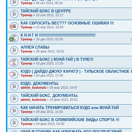
Тренер
» 06 окт 2014, 06:20
ТАЙСКИЙ БОКС В ЦЕНТРЕ
Тренер
» 16 ноя 2012, 22:17
КАК СБРОСИТЬ ВЕС??? ОСНОВНЫЕ ОШИБКИ !!!
Тренер
» 23 апр 2014, 15:55
К Н И Г И !!!!!!!!!!!!!!!!!!!!!!!!!!!!!!!!!!!!!!!!!!!!!!!!
Тренер
» 29 дек 2010, 02:55
АЛЛЕЯ СЛАВЫ
Тренер
» 28 фев 2013, 10:02
ТАЙСКИЙ БОКС ( МУАЙ-ТАЙ ) В ТУЛЕ!!!
Тренер
» 03 дек 2010, 17:29
КУДО ( ДАЙДО-ДЖУКУ КАРАТЭ ) - ТУЛЬСКОЕ ОБЛАСТНОЕ
Тренер
» 03 дек 2010, 17:40
КУДО. ДОКУМЕНТЫ.
admin_kudotula
» 26 мар 2013, 19:47
ТАЙСКИЙ БОКС. ДОКУМЕНТЫ.
admin_kudotula
» 16 фев 2013, 20:01
КАК НАЧАТЬ ТРЕНИРОВАТЬСЯ КУДО или МУАЙ-ТАЙ
Тренер
» 29 апр 2011, 11:00
ТАЙСКИЙ БОКС В ОЛИМПИЙСКИЕ ВИДЫ СПОРТА !!!
Тренер
» 04 фев 2013, 02:00
УДАР В ГОЛОВУ. КАК ИЗБЕЖАТЬ ЕГО ПОСЛЕДСТВИЙ.