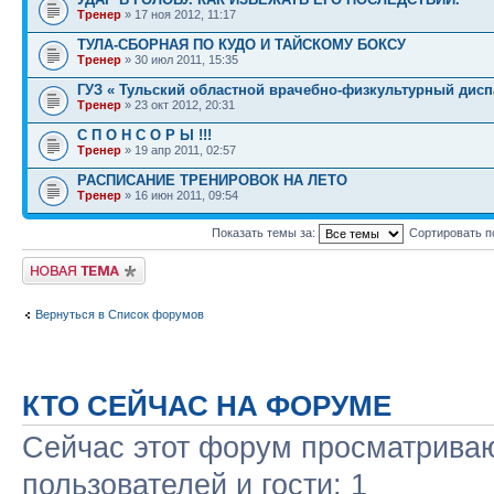
Тренер
» 17 ноя 2012, 11:17
ТУЛА-СБОРНАЯ ПО КУДО И ТАЙСКОМУ БОКСУ
Тренер
» 30 июл 2011, 15:35
ГУЗ « Тульский областной врачебно-физкультурный дисп
Тренер
» 23 окт 2012, 20:31
С П О Н С О Р Ы !!!
Тренер
» 19 апр 2011, 02:57
РАСПИСАНИЕ ТРЕНИРОВОК НА ЛЕТО
Тренер
» 16 июн 2011, 09:54
Показать темы за:
Сортировать п
Начать новую тему
Вернуться в Список форумов
КТО СЕЙЧАС НА ФОРУМЕ
Сейчас этот форум просматриваю
пользователей и гости: 1