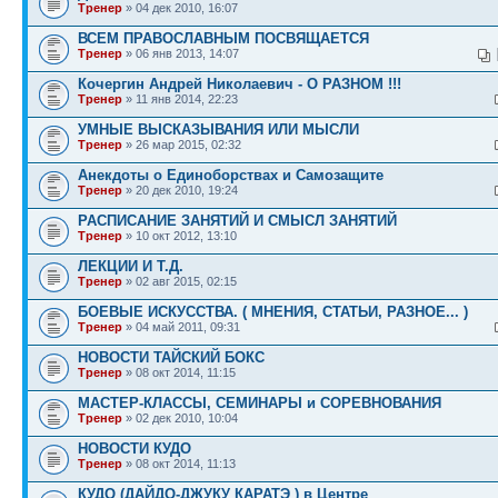
Тренер
» 04 дек 2010, 16:07
ВСЕМ ПРАВОСЛАВНЫМ ПОСВЯЩАЕТСЯ
Тренер
» 06 янв 2013, 14:07
Кочергин Андрей Николаевич - О РАЗНОМ !!!
Тренер
» 11 янв 2014, 22:23
УМНЫЕ ВЫСКАЗЫВАНИЯ ИЛИ МЫСЛИ
Тренер
» 26 мар 2015, 02:32
Анекдоты о Единоборствах и Самозащите
Тренер
» 20 дек 2010, 19:24
РАСПИСАНИЕ ЗАНЯТИЙ И СМЫСЛ ЗАНЯТИЙ
Тренер
» 10 окт 2012, 13:10
ЛЕКЦИИ И Т.Д.
Тренер
» 02 авг 2015, 02:15
БОЕВЫЕ ИСКУССТВА. ( МНЕНИЯ, СТАТЬИ, РАЗНОЕ... )
Тренер
» 04 май 2011, 09:31
НОВОСТИ ТАЙСКИЙ БОКС
Тренер
» 08 окт 2014, 11:15
МАСТЕР-КЛАССЫ, СЕМИНАРЫ и СОРЕВНОВАНИЯ
Тренер
» 02 дек 2010, 10:04
НОВОСТИ КУДО
Тренер
» 08 окт 2014, 11:13
КУДО (ДАЙДО-ДЖУКУ КАРАТЭ ) в Центре