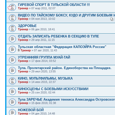
ГИРЕВОЙ СПОРТ В ТУЛЬСКОЙ ОБЛАСТИ !!!
Тренер
» 07 мар 2011, 02:07
ВИДЕО ПО ТАЙСКОМУ БОКСУ, КУДО И ДРУГИМ БОЕВЫМ 
Тренер
» 04 ноя 2013, 10:02
ЗДОРОВЬЕ
Тренер
» 06 дек 2010, 18:41
ОТДАТЬ ЗАПИСАТЬ РЕБЕНКА В СЕКЦИЮ В ТУЛЕ
Тренер
» 29 апр 2011, 11:15
Тульская областная "Федерация КАПОЭЙРА России"
Тренер
» 07 авг 2020, 11:43
УТРЕНННЯЯ ГРУППА МУАЙ-ТАЙ
Тренер
» 17 фев 2014, 03:52
Тула. Пролетарский район. Единоборства на Площадке.
Тренер
» 29 июл 2020, 13:55
КИНО, МУЛЬТФИЛЬМЫ, МУЗЫКА
Тренер
» 14 июн 2015, 22:37
КИНОСЦЕНЫ С БОЕВЫМИ ИСКУССТВАМИ
Тренер
» 25 сен 2020, 02:44
Тула ЗАРЕЧЬЕ Академия тенниса Александра Островског
Тренер
» 15 фев 2019, 01:38
НОЖЕВОЙ БОЙ
Тренер
» 04 дек 2010, 14:48