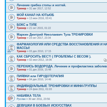
Лечение грибка стопы и ногтей.
Тренер
» 31 авг 2017, 12:52
МОЙ КАНАЛ НА ЮТЬЮБ
Тренер
» 13 июн 2016, 03:41
БОКС в ТУЛЕ
Тренер
» 21 окт 2015, 01:22
Маркин Дмитрий Николаевич Тула ТРЕНИРОВКИ
Тренер
» 23 окт 2017, 23:34
ФАРМАКОЛОГИЯ ИЛИ СРЕДСТВА ВОССТАНОВЛЕНИЯ И Н
МАССЫ!
Тренер
» 03 дек 2010, 17:15
КАК СБРОСИТЬ ВЕС?! ( ПРОБЛЕМЫ С ВЕСОМ ).
Тренер
» 02 июл 2012, 16:06
ПЕРЕКИСЬ ВОДОРОДА. Лечение и профилактика заболев
Тренер
» 01 дек 2016, 15:48
ПИЯВКИ или ГИРУДОТЕРАПИЯ
Тренер
» 04 дек 2010, 14:46
ИНДИВИДУАЛЬНЫЕ ТРЕНИРОВКИ И МИНИ-ГРУППЫ
Тренер
» 24 фев 2011, 01:03
НАБИВКА ТЕЛА
Руслан
» 30 авг 2011, 23:56
ДЕВУШКИ В БОЕВЫХ ИСКУССТВАХ