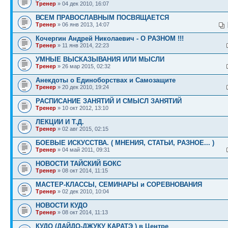
Тренер
» 04 дек 2010, 16:07
ВСЕМ ПРАВОСЛАВНЫМ ПОСВЯЩАЕТСЯ
Тренер
» 06 янв 2013, 14:07
Кочергин Андрей Николаевич - О РАЗНОМ !!!
Тренер
» 11 янв 2014, 22:23
УМНЫЕ ВЫСКАЗЫВАНИЯ ИЛИ МЫСЛИ
Тренер
» 26 мар 2015, 02:32
Анекдоты о Единоборствах и Самозащите
Тренер
» 20 дек 2010, 19:24
РАСПИСАНИЕ ЗАНЯТИЙ И СМЫСЛ ЗАНЯТИЙ
Тренер
» 10 окт 2012, 13:10
ЛЕКЦИИ И Т.Д.
Тренер
» 02 авг 2015, 02:15
БОЕВЫЕ ИСКУССТВА. ( МНЕНИЯ, СТАТЬИ, РАЗНОЕ... )
Тренер
» 04 май 2011, 09:31
НОВОСТИ ТАЙСКИЙ БОКС
Тренер
» 08 окт 2014, 11:15
МАСТЕР-КЛАССЫ, СЕМИНАРЫ и СОРЕВНОВАНИЯ
Тренер
» 02 дек 2010, 10:04
НОВОСТИ КУДО
Тренер
» 08 окт 2014, 11:13
КУДО (ДАЙДО-ДЖУКУ КАРАТЭ ) в Центре