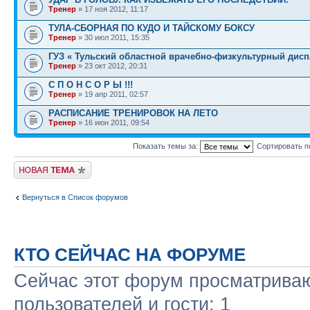
Тренер
» 17 ноя 2012, 11:17
ТУЛА-СБОРНАЯ ПО КУДО И ТАЙСКОМУ БОКСУ
Тренер
» 30 июл 2011, 15:35
ГУЗ « Тульский областной врачебно-физкультурный дисп
Тренер
» 23 окт 2012, 20:31
С П О Н С О Р Ы !!!
Тренер
» 19 апр 2011, 02:57
РАСПИСАНИЕ ТРЕНИРОВОК НА ЛЕТО
Тренер
» 16 июн 2011, 09:54
Показать темы за:
Сортировать п
Начать новую тему
Вернуться в Список форумов
КТО СЕЙЧАС НА ФОРУМЕ
Сейчас этот форум просматриваю
пользователей и гости: 1