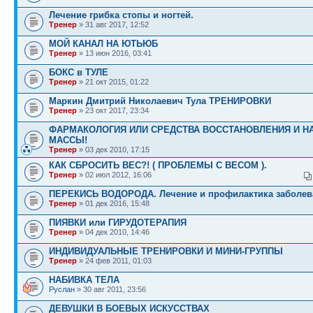
Лечение грибка стопы и ногтей.
Тренер
» 31 авг 2017, 12:52
МОЙ КАНАЛ НА ЮТЬЮБ
Тренер
» 13 июн 2016, 03:41
БОКС в ТУЛЕ
Тренер
» 21 окт 2015, 01:22
Маркин Дмитрий Николаевич Тула ТРЕНИРОВКИ
Тренер
» 23 окт 2017, 23:34
ФАРМАКОЛОГИЯ ИЛИ СРЕДСТВА ВОССТАНОВЛЕНИЯ И Н
МАССЫ!
Тренер
» 03 дек 2010, 17:15
КАК СБРОСИТЬ ВЕС?! ( ПРОБЛЕМЫ С ВЕСОМ ).
Тренер
» 02 июл 2012, 16:06
ПЕРЕКИСЬ ВОДОРОДА. Лечение и профилактика заболев
Тренер
» 01 дек 2016, 15:48
ПИЯВКИ или ГИРУДОТЕРАПИЯ
Тренер
» 04 дек 2010, 14:46
ИНДИВИДУАЛЬНЫЕ ТРЕНИРОВКИ И МИНИ-ГРУППЫ
Тренер
» 24 фев 2011, 01:03
НАБИВКА ТЕЛА
Руслан
» 30 авг 2011, 23:56
ДЕВУШКИ В БОЕВЫХ ИСКУССТВАХ