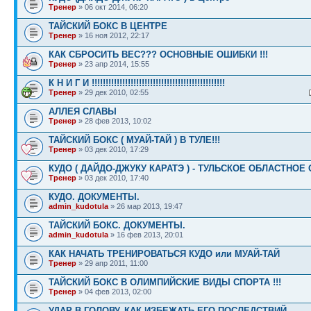
Тренер
» 06 окт 2014, 06:20
ТАЙСКИЙ БОКС В ЦЕНТРЕ
Тренер
» 16 ноя 2012, 22:17
КАК СБРОСИТЬ ВЕС??? ОСНОВНЫЕ ОШИБКИ !!!
Тренер
» 23 апр 2014, 15:55
К Н И Г И !!!!!!!!!!!!!!!!!!!!!!!!!!!!!!!!!!!!!!!!!!!!!!!!
Тренер
» 29 дек 2010, 02:55
АЛЛЕЯ СЛАВЫ
Тренер
» 28 фев 2013, 10:02
ТАЙСКИЙ БОКС ( МУАЙ-ТАЙ ) В ТУЛЕ!!!
Тренер
» 03 дек 2010, 17:29
КУДО ( ДАЙДО-ДЖУКУ КАРАТЭ ) - ТУЛЬСКОЕ ОБЛАСТНОЕ
Тренер
» 03 дек 2010, 17:40
КУДО. ДОКУМЕНТЫ.
admin_kudotula
» 26 мар 2013, 19:47
ТАЙСКИЙ БОКС. ДОКУМЕНТЫ.
admin_kudotula
» 16 фев 2013, 20:01
КАК НАЧАТЬ ТРЕНИРОВАТЬСЯ КУДО или МУАЙ-ТАЙ
Тренер
» 29 апр 2011, 11:00
ТАЙСКИЙ БОКС В ОЛИМПИЙСКИЕ ВИДЫ СПОРТА !!!
Тренер
» 04 фев 2013, 02:00
УДАР В ГОЛОВУ. КАК ИЗБЕЖАТЬ ЕГО ПОСЛЕДСТВИЙ.