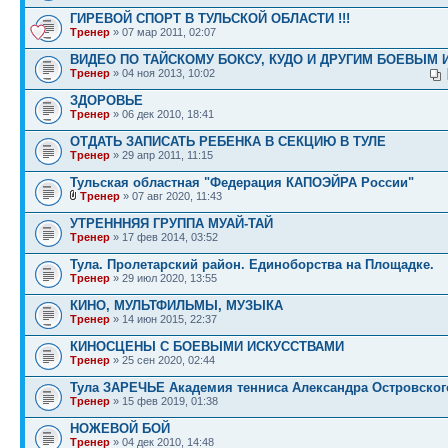
ГИРЕВОЙ СПОРТ В ТУЛЬСКОЙ ОБЛАСТИ !!!
Тренер
» 07 мар 2011, 02:07
ВИДЕО ПО ТАЙСКОМУ БОКСУ, КУДО И ДРУГИМ БОЕВЫМ 
Тренер
» 04 ноя 2013, 10:02
ЗДОРОВЬЕ
Тренер
» 06 дек 2010, 18:41
ОТДАТЬ ЗАПИСАТЬ РЕБЕНКА В СЕКЦИЮ В ТУЛЕ
Тренер
» 29 апр 2011, 11:15
Тульская областная "Федерация КАПОЭЙРА России"
Тренер
» 07 авг 2020, 11:43
УТРЕНННЯЯ ГРУППА МУАЙ-ТАЙ
Тренер
» 17 фев 2014, 03:52
Тула. Пролетарский район. Единоборства на Площадке.
Тренер
» 29 июл 2020, 13:55
КИНО, МУЛЬТФИЛЬМЫ, МУЗЫКА
Тренер
» 14 июн 2015, 22:37
КИНОСЦЕНЫ С БОЕВЫМИ ИСКУССТВАМИ
Тренер
» 25 сен 2020, 02:44
Тула ЗАРЕЧЬЕ Академия тенниса Александра Островског
Тренер
» 15 фев 2019, 01:38
НОЖЕВОЙ БОЙ
Тренер
» 04 дек 2010, 14:48