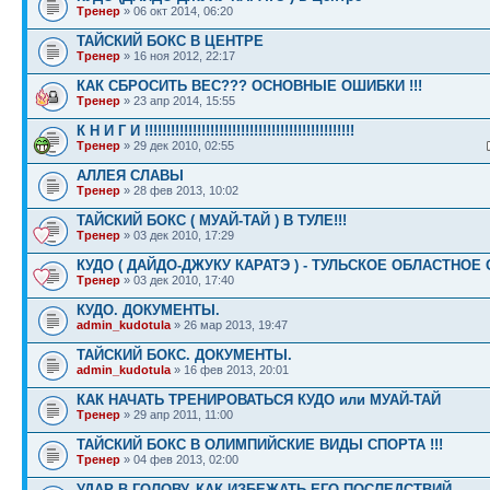
Тренер
» 06 окт 2014, 06:20
ТАЙСКИЙ БОКС В ЦЕНТРЕ
Тренер
» 16 ноя 2012, 22:17
КАК СБРОСИТЬ ВЕС??? ОСНОВНЫЕ ОШИБКИ !!!
Тренер
» 23 апр 2014, 15:55
К Н И Г И !!!!!!!!!!!!!!!!!!!!!!!!!!!!!!!!!!!!!!!!!!!!!!!!
Тренер
» 29 дек 2010, 02:55
АЛЛЕЯ СЛАВЫ
Тренер
» 28 фев 2013, 10:02
ТАЙСКИЙ БОКС ( МУАЙ-ТАЙ ) В ТУЛЕ!!!
Тренер
» 03 дек 2010, 17:29
КУДО ( ДАЙДО-ДЖУКУ КАРАТЭ ) - ТУЛЬСКОЕ ОБЛАСТНОЕ
Тренер
» 03 дек 2010, 17:40
КУДО. ДОКУМЕНТЫ.
admin_kudotula
» 26 мар 2013, 19:47
ТАЙСКИЙ БОКС. ДОКУМЕНТЫ.
admin_kudotula
» 16 фев 2013, 20:01
КАК НАЧАТЬ ТРЕНИРОВАТЬСЯ КУДО или МУАЙ-ТАЙ
Тренер
» 29 апр 2011, 11:00
ТАЙСКИЙ БОКС В ОЛИМПИЙСКИЕ ВИДЫ СПОРТА !!!
Тренер
» 04 фев 2013, 02:00
УДАР В ГОЛОВУ. КАК ИЗБЕЖАТЬ ЕГО ПОСЛЕДСТВИЙ.