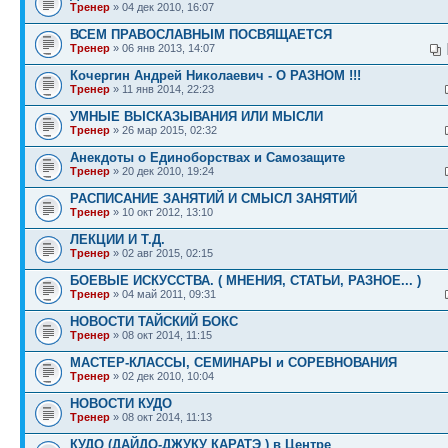
Тренер
» 04 дек 2010, 16:07
ВСЕМ ПРАВОСЛАВНЫМ ПОСВЯЩАЕТСЯ
Тренер
» 06 янв 2013, 14:07
Кочергин Андрей Николаевич - О РАЗНОМ !!!
Тренер
» 11 янв 2014, 22:23
УМНЫЕ ВЫСКАЗЫВАНИЯ ИЛИ МЫСЛИ
Тренер
» 26 мар 2015, 02:32
Анекдоты о Единоборствах и Самозащите
Тренер
» 20 дек 2010, 19:24
РАСПИСАНИЕ ЗАНЯТИЙ И СМЫСЛ ЗАНЯТИЙ
Тренер
» 10 окт 2012, 13:10
ЛЕКЦИИ И Т.Д.
Тренер
» 02 авг 2015, 02:15
БОЕВЫЕ ИСКУССТВА. ( МНЕНИЯ, СТАТЬИ, РАЗНОЕ... )
Тренер
» 04 май 2011, 09:31
НОВОСТИ ТАЙСКИЙ БОКС
Тренер
» 08 окт 2014, 11:15
МАСТЕР-КЛАССЫ, СЕМИНАРЫ и СОРЕВНОВАНИЯ
Тренер
» 02 дек 2010, 10:04
НОВОСТИ КУДО
Тренер
» 08 окт 2014, 11:13
КУДО (ДАЙДО-ДЖУКУ КАРАТЭ ) в Центре