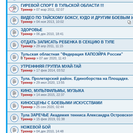
ГИРЕВОЙ СПОРТ В ТУЛЬСКОЙ ОБЛАСТИ !!!
Тренер
» 07 мар 2011, 02:07
ВИДЕО ПО ТАЙСКОМУ БОКСУ, КУДО И ДРУГИМ БОЕВЫМ 
Тренер
» 04 ноя 2013, 10:02
ЗДОРОВЬЕ
Тренер
» 06 дек 2010, 18:41
ОТДАТЬ ЗАПИСАТЬ РЕБЕНКА В СЕКЦИЮ В ТУЛЕ
Тренер
» 29 апр 2011, 11:15
Тульская областная "Федерация КАПОЭЙРА России"
Тренер
» 07 авг 2020, 11:43
УТРЕНННЯЯ ГРУППА МУАЙ-ТАЙ
Тренер
» 17 фев 2014, 03:52
Тула. Пролетарский район. Единоборства на Площадке.
Тренер
» 29 июл 2020, 13:55
КИНО, МУЛЬТФИЛЬМЫ, МУЗЫКА
Тренер
» 14 июн 2015, 22:37
КИНОСЦЕНЫ С БОЕВЫМИ ИСКУССТВАМИ
Тренер
» 25 сен 2020, 02:44
Тула ЗАРЕЧЬЕ Академия тенниса Александра Островског
Тренер
» 15 фев 2019, 01:38
НОЖЕВОЙ БОЙ
Тренер
» 04 дек 2010, 14:48