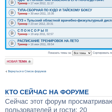
Тренер
» 17 ноя 2012, 11:17
ТУЛА-СБОРНАЯ ПО КУДО И ТАЙСКОМУ БОКСУ
Тренер
» 30 июл 2011, 15:35
ГУЗ « Тульский областной врачебно-физкультурный дисп
Тренер
» 23 окт 2012, 20:31
С П О Н С О Р Ы !!!
Тренер
» 19 апр 2011, 02:57
РАСПИСАНИЕ ТРЕНИРОВОК НА ЛЕТО
Тренер
» 16 июн 2011, 09:54
Показать темы за:
Сортировать п
Начать новую тему
Вернуться в Список форумов
КТО СЕЙЧАС НА ФОРУМЕ
Сейчас этот форум просматриваю
пользователей и гости: 20