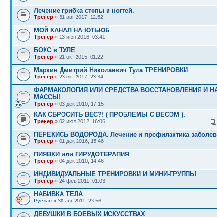
Лечение грибка стопы и ногтей.
Тренер
» 31 авг 2017, 12:52
МОЙ КАНАЛ НА ЮТЬЮБ
Тренер
» 13 июн 2016, 03:41
БОКС в ТУЛЕ
Тренер
» 21 окт 2015, 01:22
Маркин Дмитрий Николаевич Тула ТРЕНИРОВКИ
Тренер
» 23 окт 2017, 23:34
ФАРМАКОЛОГИЯ ИЛИ СРЕДСТВА ВОССТАНОВЛЕНИЯ И Н
МАССЫ!
Тренер
» 03 дек 2010, 17:15
КАК СБРОСИТЬ ВЕС?! ( ПРОБЛЕМЫ С ВЕСОМ ).
Тренер
» 02 июл 2012, 16:06
ПЕРЕКИСЬ ВОДОРОДА. Лечение и профилактика заболев
Тренер
» 01 дек 2016, 15:48
ПИЯВКИ или ГИРУДОТЕРАПИЯ
Тренер
» 04 дек 2010, 14:46
ИНДИВИДУАЛЬНЫЕ ТРЕНИРОВКИ И МИНИ-ГРУППЫ
Тренер
» 24 фев 2011, 01:03
НАБИВКА ТЕЛА
Руслан
» 30 авг 2011, 23:56
ДЕВУШКИ В БОЕВЫХ ИСКУССТВАХ