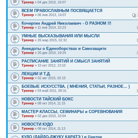
Тренер
» 04 дек 2010, 16:07
ВСЕМ ПРАВОСЛАВНЫМ ПОСВЯЩАЕТСЯ
Тренер
» 06 янв 2013, 14:07
Кочергин Андрей Николаевич - О РАЗНОМ !!!
Тренер
» 11 янв 2014, 22:23
УМНЫЕ ВЫСКАЗЫВАНИЯ ИЛИ МЫСЛИ
Тренер
» 26 мар 2015, 02:32
Анекдоты о Единоборствах и Самозащите
Тренер
» 20 дек 2010, 19:24
РАСПИСАНИЕ ЗАНЯТИЙ И СМЫСЛ ЗАНЯТИЙ
Тренер
» 10 окт 2012, 13:10
ЛЕКЦИИ И Т.Д.
Тренер
» 02 авг 2015, 02:15
БОЕВЫЕ ИСКУССТВА. ( МНЕНИЯ, СТАТЬИ, РАЗНОЕ... )
Тренер
» 04 май 2011, 09:31
НОВОСТИ ТАЙСКИЙ БОКС
Тренер
» 08 окт 2014, 11:15
МАСТЕР-КЛАССЫ, СЕМИНАРЫ и СОРЕВНОВАНИЯ
Тренер
» 02 дек 2010, 10:04
НОВОСТИ КУДО
Тренер
» 08 окт 2014, 11:13
КУДО (ДАЙДО-ДЖУКУ КАРАТЭ ) в Центре