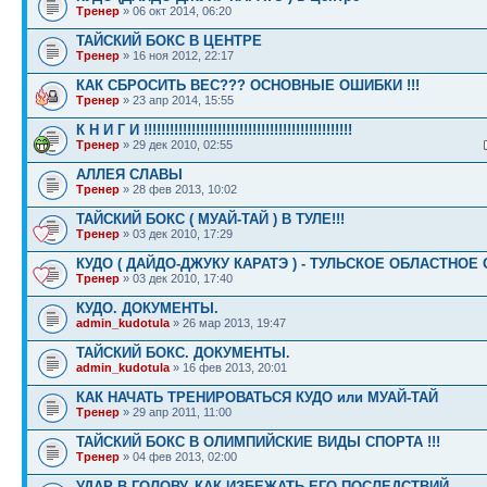
Тренер
» 06 окт 2014, 06:20
ТАЙСКИЙ БОКС В ЦЕНТРЕ
Тренер
» 16 ноя 2012, 22:17
КАК СБРОСИТЬ ВЕС??? ОСНОВНЫЕ ОШИБКИ !!!
Тренер
» 23 апр 2014, 15:55
К Н И Г И !!!!!!!!!!!!!!!!!!!!!!!!!!!!!!!!!!!!!!!!!!!!!!!!
Тренер
» 29 дек 2010, 02:55
АЛЛЕЯ СЛАВЫ
Тренер
» 28 фев 2013, 10:02
ТАЙСКИЙ БОКС ( МУАЙ-ТАЙ ) В ТУЛЕ!!!
Тренер
» 03 дек 2010, 17:29
КУДО ( ДАЙДО-ДЖУКУ КАРАТЭ ) - ТУЛЬСКОЕ ОБЛАСТНОЕ
Тренер
» 03 дек 2010, 17:40
КУДО. ДОКУМЕНТЫ.
admin_kudotula
» 26 мар 2013, 19:47
ТАЙСКИЙ БОКС. ДОКУМЕНТЫ.
admin_kudotula
» 16 фев 2013, 20:01
КАК НАЧАТЬ ТРЕНИРОВАТЬСЯ КУДО или МУАЙ-ТАЙ
Тренер
» 29 апр 2011, 11:00
ТАЙСКИЙ БОКС В ОЛИМПИЙСКИЕ ВИДЫ СПОРТА !!!
Тренер
» 04 фев 2013, 02:00
УДАР В ГОЛОВУ. КАК ИЗБЕЖАТЬ ЕГО ПОСЛЕДСТВИЙ.