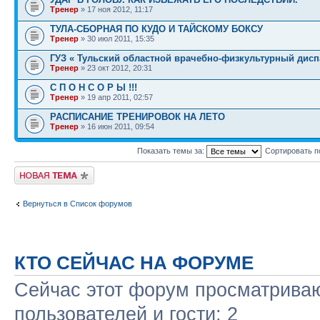
Тренер
» 17 ноя 2012, 11:17
ТУЛА-СБОРНАЯ ПО КУДО И ТАЙСКОМУ БОКСУ
Тренер
» 30 июл 2011, 15:35
ГУЗ « Тульский областной врачебно-физкультурный дисп
Тренер
» 23 окт 2012, 20:31
С П О Н С О Р Ы !!!
Тренер
» 19 апр 2011, 02:57
РАСПИСАНИЕ ТРЕНИРОВОК НА ЛЕТО
Тренер
» 16 июн 2011, 09:54
Показать темы за:
Сортировать п
Начать новую тему
Вернуться в Список форумов
КТО СЕЙЧАС НА ФОРУМЕ
Сейчас этот форум просматриваю
пользователей и гости: 2