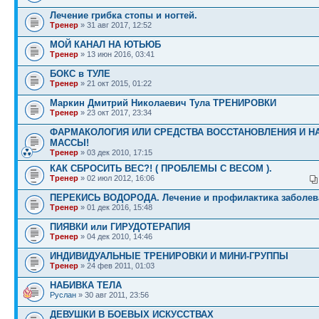
Лечение грибка стопы и ногтей.
Тренер
» 31 авг 2017, 12:52
МОЙ КАНАЛ НА ЮТЬЮБ
Тренер
» 13 июн 2016, 03:41
БОКС в ТУЛЕ
Тренер
» 21 окт 2015, 01:22
Маркин Дмитрий Николаевич Тула ТРЕНИРОВКИ
Тренер
» 23 окт 2017, 23:34
ФАРМАКОЛОГИЯ ИЛИ СРЕДСТВА ВОССТАНОВЛЕНИЯ И Н
МАССЫ!
Тренер
» 03 дек 2010, 17:15
КАК СБРОСИТЬ ВЕС?! ( ПРОБЛЕМЫ С ВЕСОМ ).
Тренер
» 02 июл 2012, 16:06
ПЕРЕКИСЬ ВОДОРОДА. Лечение и профилактика заболев
Тренер
» 01 дек 2016, 15:48
ПИЯВКИ или ГИРУДОТЕРАПИЯ
Тренер
» 04 дек 2010, 14:46
ИНДИВИДУАЛЬНЫЕ ТРЕНИРОВКИ И МИНИ-ГРУППЫ
Тренер
» 24 фев 2011, 01:03
НАБИВКА ТЕЛА
Руслан
» 30 авг 2011, 23:56
ДЕВУШКИ В БОЕВЫХ ИСКУССТВАХ