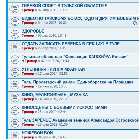
ГИРЕВОЙ СПОРТ В ТУЛЬСКОЙ ОБЛАСТИ !!!
Тренер
» 07 мар 2011, 02:07
ВИДЕО ПО ТАЙСКОМУ БОКСУ, КУДО И ДРУГИМ БОЕВЫМ 
Тренер
» 04 ноя 2013, 10:02
ЗДОРОВЬЕ
Тренер
» 06 дек 2010, 18:41
ОТДАТЬ ЗАПИСАТЬ РЕБЕНКА В СЕКЦИЮ В ТУЛЕ
Тренер
» 29 апр 2011, 11:15
Тульская областная "Федерация КАПОЭЙРА России"
Тренер
» 07 авг 2020, 11:43
УТРЕНННЯЯ ГРУППА МУАЙ-ТАЙ
Тренер
» 17 фев 2014, 03:52
Тула. Пролетарский район. Единоборства на Площадке.
Тренер
» 29 июл 2020, 13:55
КИНО, МУЛЬТФИЛЬМЫ, МУЗЫКА
Тренер
» 14 июн 2015, 22:37
КИНОСЦЕНЫ С БОЕВЫМИ ИСКУССТВАМИ
Тренер
» 25 сен 2020, 02:44
Тула ЗАРЕЧЬЕ Академия тенниса Александра Островског
Тренер
» 15 фев 2019, 01:38
НОЖЕВОЙ БОЙ
Тренер
» 04 дек 2010, 14:48