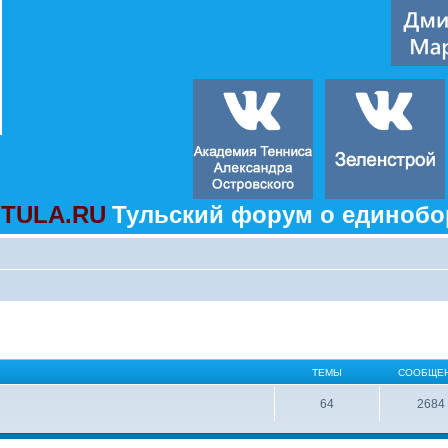
TULA.RU
Тульский форум о единобо
ТЕМЫ
СООБЩЕ
64
2684