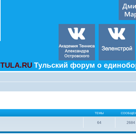
TULA.RU
Тульский форум о единобо
ТЕМЫ
СООБЩЕ
64
2684