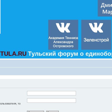
TULA.RU
Тульский форум о единобо
пользователя, то