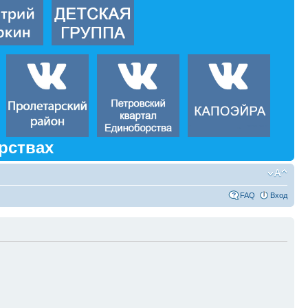
рствах
FAQ
Вход