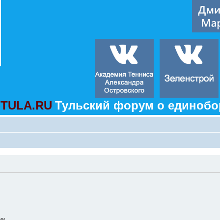
TULA.RU
Тульский форум о единобо
ии