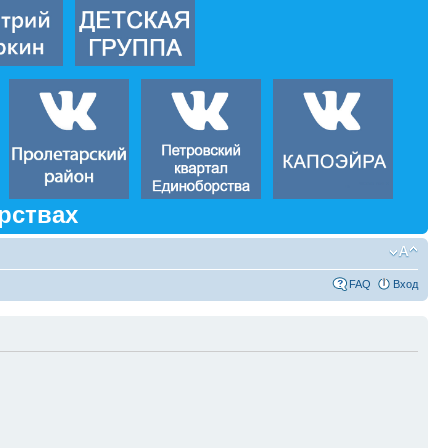
рствах
FAQ
Вход