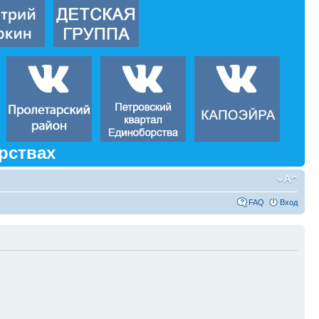
рствах
FAQ
Вход