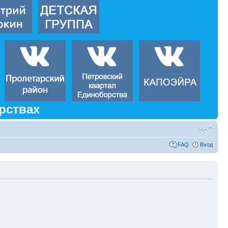
рствах
FAQ
Вход