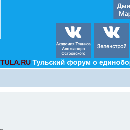
TULA.RU
Тульский форум о единобо
ии