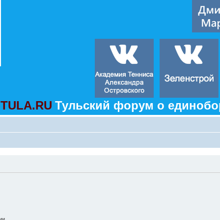
TULA.RU
Тульский форум о единобо
ии