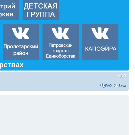
рствах
FAQ
Вход