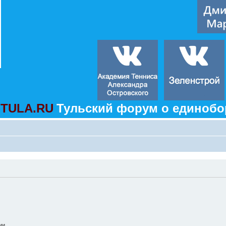
TULA.RU
Тульский форум о единобо
ии