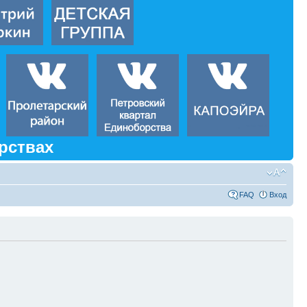
рствах
FAQ
Вход