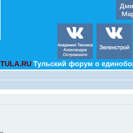
TULA.RU
Тульский форум о единобо
ии