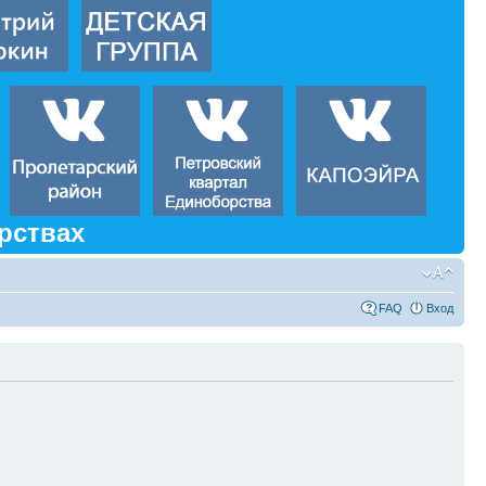
рствах
FAQ
Вход