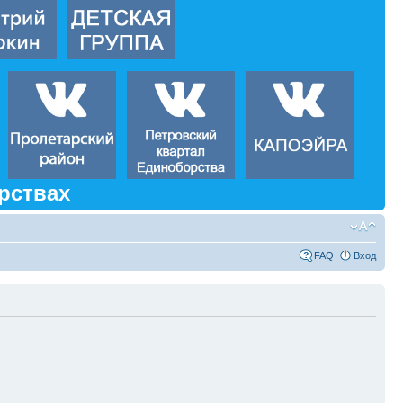
рствах
FAQ
Вход