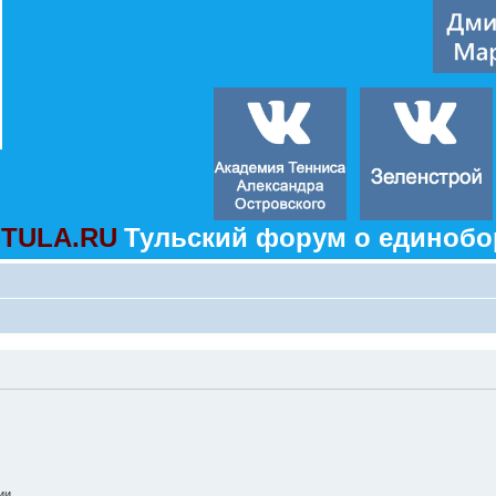
TULA.RU
Тульский форум о единобо
ии