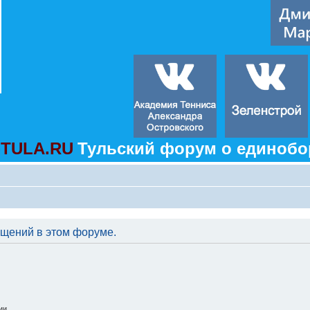
TULA.RU
Тульский форум о единобо
бщений в этом форуме.
ии