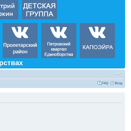
рствах
FAQ
Вход