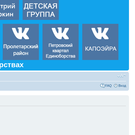
рствах
FAQ
Вход