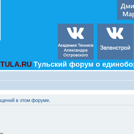
TULA.RU
Тульский форум о единобо
бщений в этом форуме.
ии