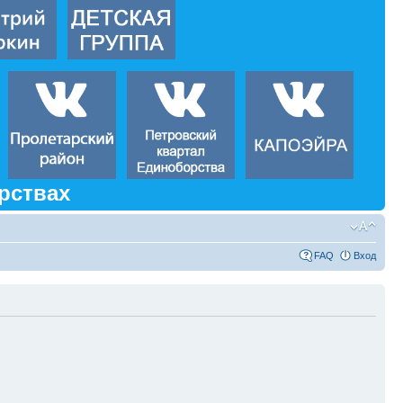
рствах
FAQ
Вход