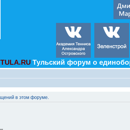
TULA.RU
Тульский форум о единобо
бщений в этом форуме.
ии