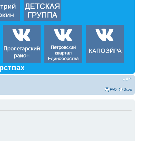
рствах
FAQ
Вход