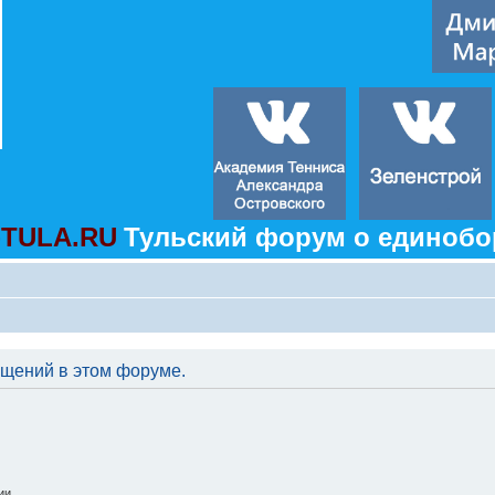
TULA.RU
Тульский форум о единобо
бщений в этом форуме.
ии