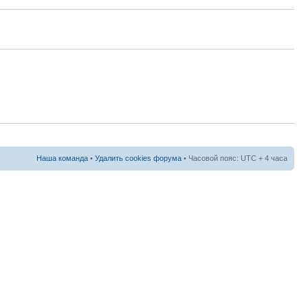
Наша команда
•
Удалить cookies форума
• Часовой пояс: UTC + 4 часа