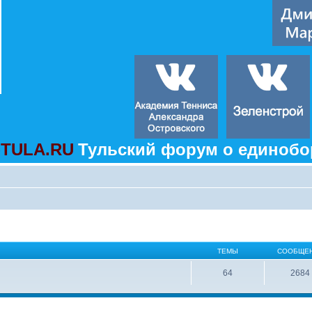
TULA.RU
Тульский форум о единобо
ТЕМЫ
СООБЩЕ
64
2684