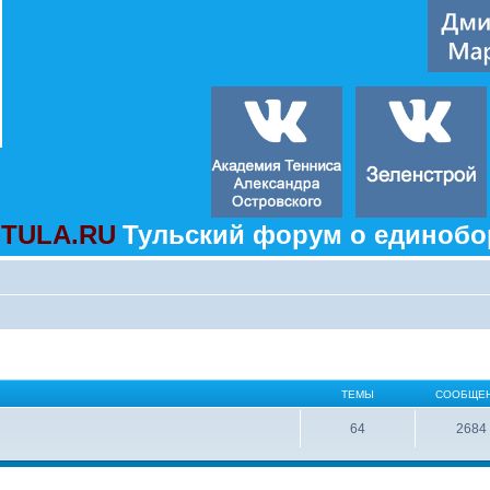
TULA.RU
Тульский форум о единобо
ТЕМЫ
СООБЩЕ
64
2684