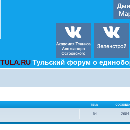
TULA.RU
Тульский форум о единобо
ТЕМЫ
СООБЩЕ
64
2684