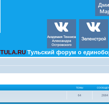
TULA.RU
Тульский форум о единобо
ТЕМЫ
СООБЩЕ
64
2684