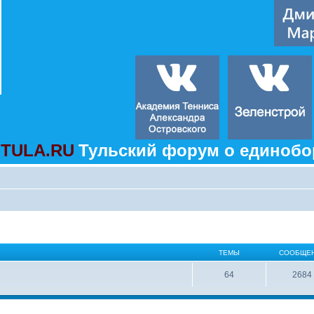
TULA.RU
Тульский форум о единобо
ТЕМЫ
СООБЩЕ
64
2684