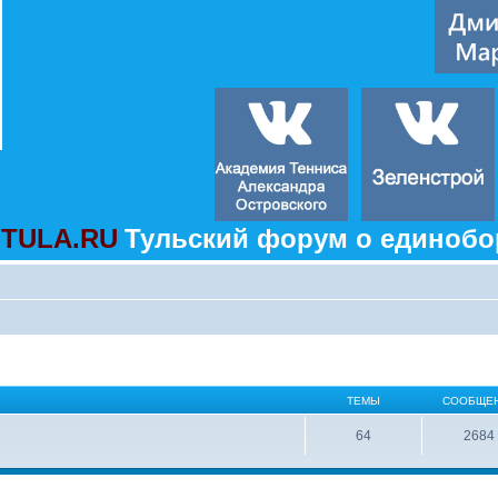
TULA.RU
Тульский форум о единобо
ТЕМЫ
СООБЩЕ
64
2684