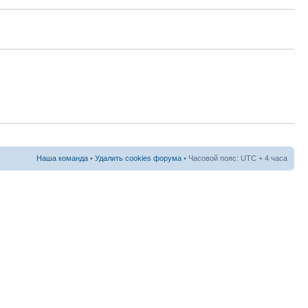
Наша команда
•
Удалить cookies форума
• Часовой пояс: UTC + 4 часа