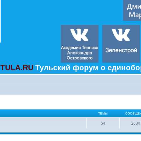
TULA.RU
Тульский форум о единобо
ТЕМЫ
СООБЩЕ
64
2684